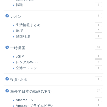
転職
2
5
レオン
生活情報まとめ
1
遊び
3
韓国料理
1
16
一時帰国
eSIM
1
レンタルWiFi
7
空港ラウンジ
5
1
投資･お金
27
海外で日本の動画(VPN)
Abema TV
1
Amazonプライムビデオ
1