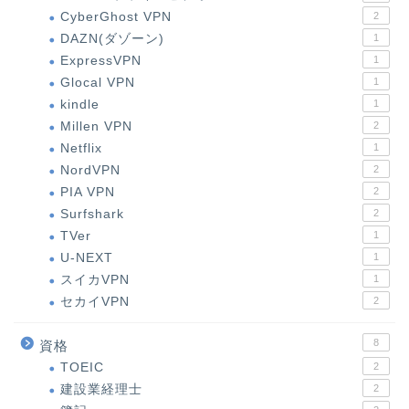
CyberGhost VPN
2
DAZN(ダゾーン)
1
ExpressVPN
1
Glocal VPN
1
kindle
1
Millen VPN
2
Netflix
1
NordVPN
2
PIA VPN
2
Surfshark
2
TVer
1
U-NEXT
1
スイカVPN
1
セカイVPN
2
8
資格
TOEIC
2
建設業経理士
2