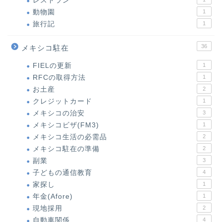
レストラン
動物園
1
旅行記
1
36
メキシコ駐在
FIELの更新
1
RFCの取得方法
1
お土産
2
クレジットカード
1
メキシコの治安
3
メキシコビザ(FM3)
1
メキシコ生活の必需品
2
メキシコ駐在の準備
2
副業
3
子どもの通信教育
4
家探し
1
年金(Afore)
1
現地採用
2
自動車関係
4