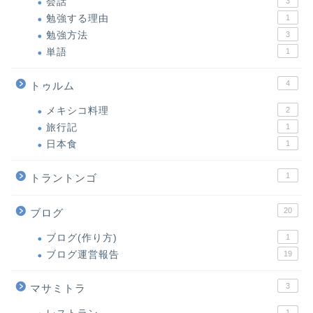
会話
3
勉強する理由
1
勉強方法
3
単語
1
4
トゥルム
メキシコ料理
2
旅行記
1
日本食
1
1
トラントンゴ
20
ブログ
ブログ(作り方)
1
ブログ運営報告
19
3
マサミトラ
1