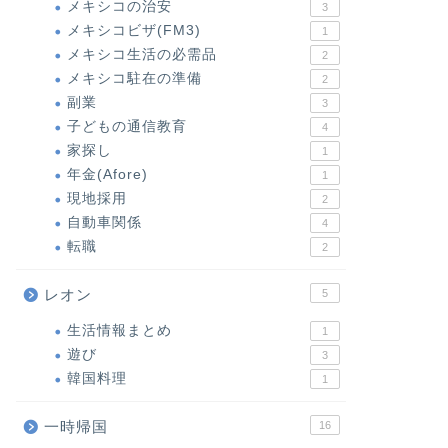
メキシコの治安
3
メキシコビザ(FM3)
1
メキシコ生活の必需品
2
メキシコ駐在の準備
2
副業
3
子どもの通信教育
4
家探し
1
年金(Afore)
1
現地採用
2
自動車関係
4
転職
2
レオン
5
生活情報まとめ
1
遊び
3
韓国料理
1
一時帰国
16