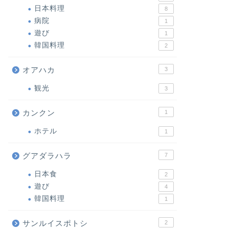
日本料理
8
病院
1
遊び
1
韓国料理
2
オアハカ
3
観光
3
カンクン
1
ホテル
1
グアダラハラ
7
日本食
2
遊び
4
韓国料理
1
サンルイスポトシ
2