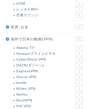
eSIM
1
レンタルWiFi
7
空港ラウンジ
5
投資･お金
1
海外で日本の動画(VPN)
27
Abema TV
1
Amazonプライムビデオ
1
CyberGhost VPN
2
DAZN(ダゾーン)
1
ExpressVPN
1
Glocal VPN
1
kindle
1
Millen VPN
2
Netflix
1
NordVPN
2
PIA VPN
2