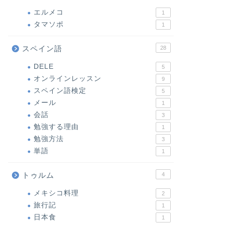
エルメコ
1
タマソポ
1
スペイン語
28
DELE
5
オンラインレッスン
9
スペイン語検定
5
メール
1
会話
3
勉強する理由
1
勉強方法
3
単語
1
トゥルム
4
メキシコ料理
2
旅行記
1
日本食
1