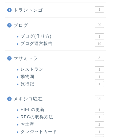
トラントンゴ
1
ブログ
20
ブログ(作り方)
1
ブログ運営報告
19
マサミトラ
3
レストラン
1
動物園
1
旅行記
1
メキシコ駐在
36
FIELの更新
1
RFCの取得方法
1
お土産
2
クレジットカード
1