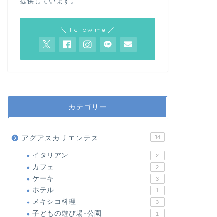
提供しています。
＼ Follow me ／
カテゴリー
アグアスカリエンテス
34
イタリアン
2
カフェ
2
ケーキ
3
ホテル
1
メキシコ料理
3
子どもの遊び場･公園
1