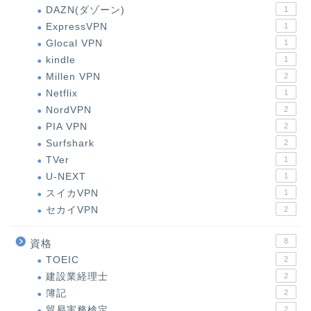
DAZN(ダゾーン)
1
ExpressVPN
1
Glocal VPN
1
kindle
1
Millen VPN
2
Netflix
1
NordVPN
2
PIA VPN
2
Surfshark
2
TVer
1
U-NEXT
1
スイカVPN
1
セカイVPN
2
8
資格
TOEIC
2
建設業経理士
2
簿記
2
貿易実務検定
2