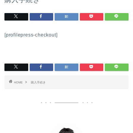
[profilepress-checkout]
HOME
購入手続き