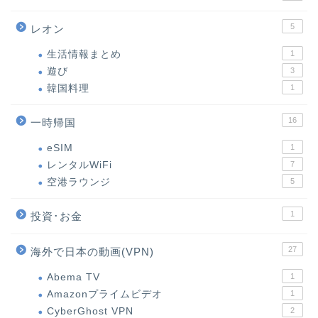
5
レオン
生活情報まとめ
1
遊び
3
韓国料理
1
16
一時帰国
eSIM
1
レンタルWiFi
7
空港ラウンジ
5
1
投資･お金
27
海外で日本の動画(VPN)
Abema TV
1
Amazonプライムビデオ
1
CyberGhost VPN
2