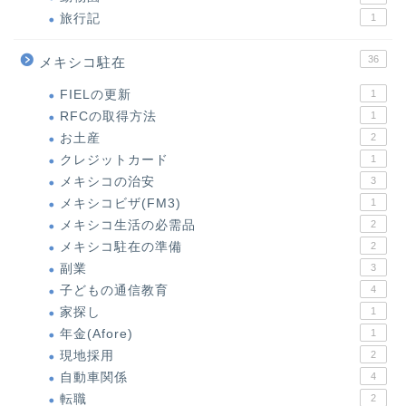
旅行記
1
36
メキシコ駐在
FIELの更新
1
RFCの取得方法
1
お土産
2
クレジットカード
1
メキシコの治安
3
メキシコビザ(FM3)
1
メキシコ生活の必需品
2
メキシコ駐在の準備
2
副業
3
子どもの通信教育
4
家探し
1
年金(Afore)
1
現地採用
2
自動車関係
4
転職
2