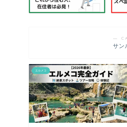
― C
サン
エルメコ