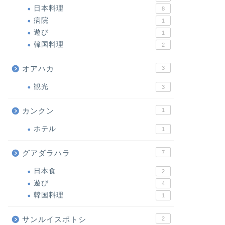
日本料理
8
病院
1
遊び
1
韓国料理
2
オアハカ
3
観光
3
カンクン
1
ホテル
1
グアダラハラ
7
日本食
2
遊び
4
韓国料理
1
サンルイスポトシ
2