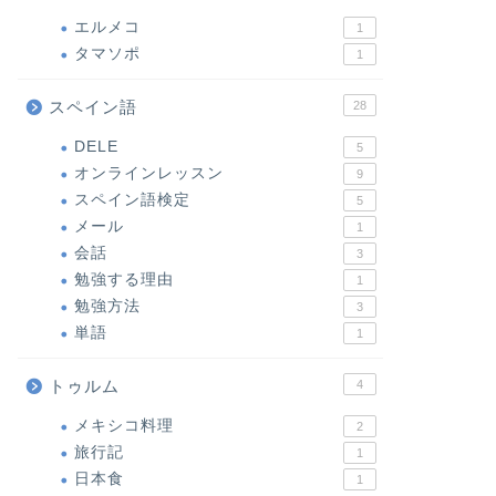
エルメコ
1
タマソポ
1
スペイン語
28
DELE
5
オンラインレッスン
9
スペイン語検定
5
メール
1
会話
3
勉強する理由
1
勉強方法
3
単語
1
トゥルム
4
メキシコ料理
2
旅行記
1
日本食
1