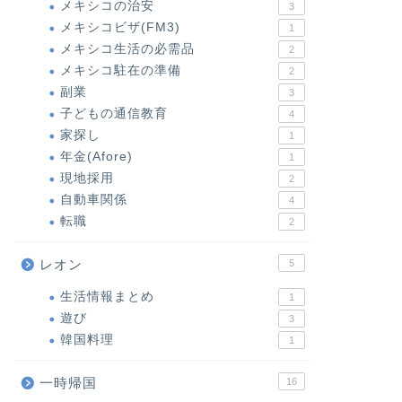
メキシコの治安
3
メキシコビザ(FM3)
1
メキシコ生活の必需品
2
メキシコ駐在の準備
2
副業
3
子どもの通信教育
4
家探し
1
年金(Afore)
1
現地採用
2
自動車関係
4
転職
2
レオン
5
生活情報まとめ
1
遊び
3
韓国料理
1
一時帰国
16