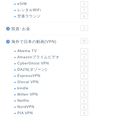
eSIM
1
レンタルWiFi
7
空港ラウンジ
5
投資･お金
1
海外で日本の動画(VPN)
27
Abema TV
1
Amazonプライムビデオ
1
CyberGhost VPN
2
DAZN(ダゾーン)
1
ExpressVPN
1
Glocal VPN
1
kindle
1
Millen VPN
2
Netflix
1
NordVPN
2
PIA VPN
2