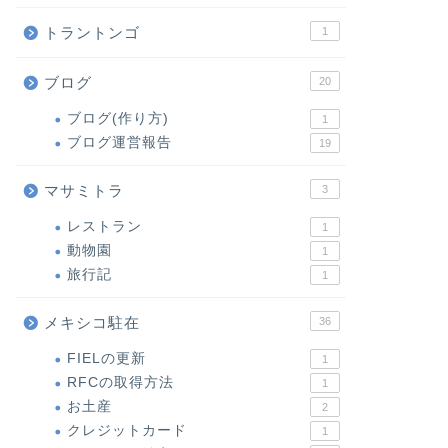
トラントンゴ
1
ブログ
20
ブログ(作り方)
1
ブログ運営報告
19
マサミトラ
3
レストラン
1
動物園
1
旅行記
1
メキシコ駐在
36
FIELの更新
1
RFCの取得方法
1
お土産
2
クレジットカード
1