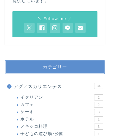
提供しています。
＼ Follow me ／
カテゴリー
アグアスカリエンテス
34
イタリアン
2
カフェ
2
ケーキ
3
ホテル
1
メキシコ料理
3
子どもの遊び場･公園
1