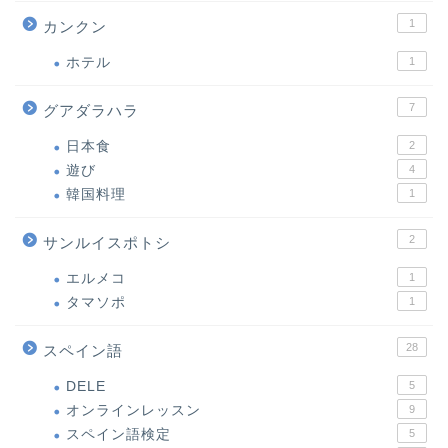
1
カンクン
ホテル
1
7
グアダラハラ
日本食
2
遊び
4
韓国料理
1
2
サンルイスポトシ
エルメコ
1
タマソポ
1
28
スペイン語
DELE
5
オンラインレッスン
9
スペイン語検定
5