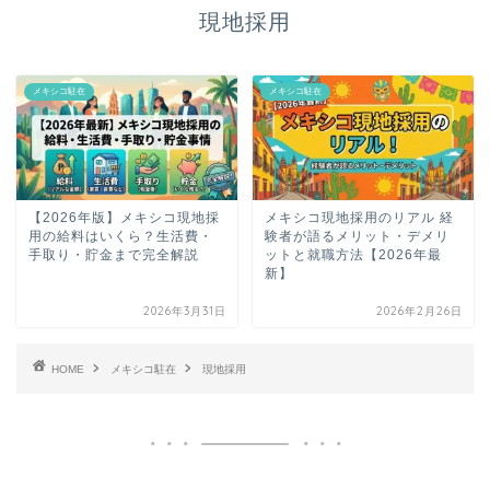
現地採用
メキシコ駐在
メキシコ駐在
【2026年版】メキシコ現地採
メキシコ現地採用のリアル 経
用の給料はいくら？生活費・
験者が語るメリット・デメリ
手取り・貯金まで完全解説
ットと就職方法【2026年最
新】
2026年3月31日
2026年2月26日
HOME
メキシコ駐在
現地採用