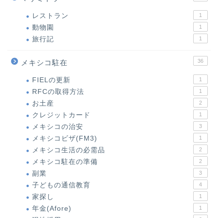
レストラン
1
動物園
1
旅行記
1
36
メキシコ駐在
FIELの更新
1
RFCの取得方法
1
お土産
2
クレジットカード
1
メキシコの治安
3
メキシコビザ(FM3)
1
メキシコ生活の必需品
2
メキシコ駐在の準備
2
副業
3
子どもの通信教育
4
家探し
1
年金(Afore)
1