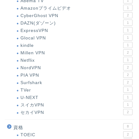
Abema TV
1
Amazonプライムビデオ
1
CyberGhost VPN
2
DAZN(ダゾーン)
1
ExpressVPN
1
Glocal VPN
1
kindle
1
Millen VPN
2
Netflix
1
NordVPN
2
PIA VPN
2
Surfshark
2
TVer
1
U-NEXT
1
スイカVPN
1
セカイVPN
2
8
資格
TOEIC
2