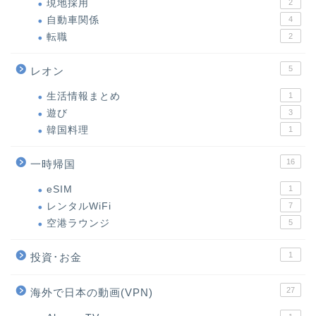
現地採用
2
自動車関係
4
転職
2
5
レオン
生活情報まとめ
1
遊び
3
韓国料理
1
16
一時帰国
eSIM
1
レンタルWiFi
7
空港ラウンジ
5
1
投資･お金
27
海外で日本の動画(VPN)