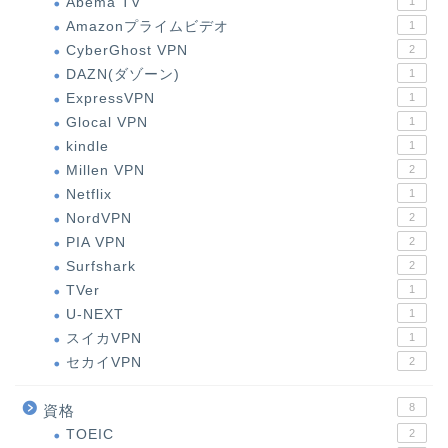
Abema TV
1
Amazonプライムビデオ
1
CyberGhost VPN
2
DAZN(ダゾーン)
1
ExpressVPN
1
Glocal VPN
1
kindle
1
Millen VPN
2
Netflix
1
NordVPN
2
PIA VPN
2
Surfshark
2
TVer
1
U-NEXT
1
スイカVPN
1
セカイVPN
2
8
資格
TOEIC
2