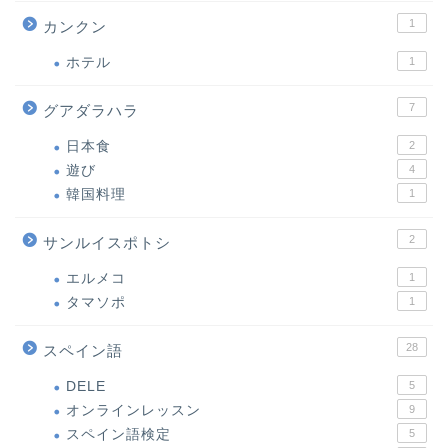
1
カンクン
ホテル
1
7
グアダラハラ
日本食
2
遊び
4
韓国料理
1
2
サンルイスポトシ
エルメコ
1
タマソポ
1
28
スペイン語
DELE
5
オンラインレッスン
9
スペイン語検定
5