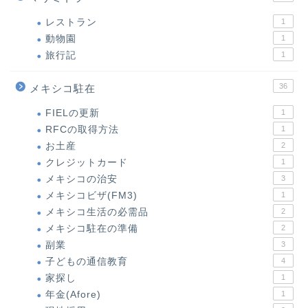
レストラン
1
動物園
1
旅行記
1
36
メキシコ駐在
FIELの更新
1
RFCの取得方法
1
お土産
2
クレジットカード
1
メキシコの治安
3
メキシコビザ(FM3)
1
メキシコ生活の必需品
2
メキシコ駐在の準備
2
副業
3
子どもの通信教育
4
家探し
1
年金(Afore)
1