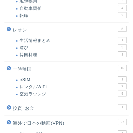
現地採用
2
自動車関係
4
転職
2
5
レオン
生活情報まとめ
1
遊び
3
韓国料理
1
16
一時帰国
eSIM
1
レンタルWiFi
7
空港ラウンジ
5
1
投資･お金
27
海外で日本の動画(VPN)