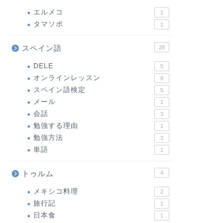
エルメコ
1
タマソポ
1
スペイン語
28
DELE
5
オンラインレッスン
9
スペイン語検定
5
メール
1
会話
3
勉強する理由
1
勉強方法
3
単語
1
トゥルム
4
メキシコ料理
2
旅行記
1
日本食
1