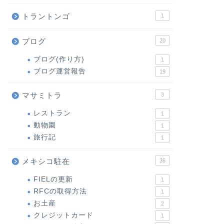
トラントンゴ
1
ブログ
20
ブログ(作り方)
1
ブログ運営報告
19
マサミトラ
3
レストラン
1
動物園
1
旅行記
1
メキシコ駐在
36
FIELの更新
1
RFCの取得方法
1
お土産
2
クレジットカード
1