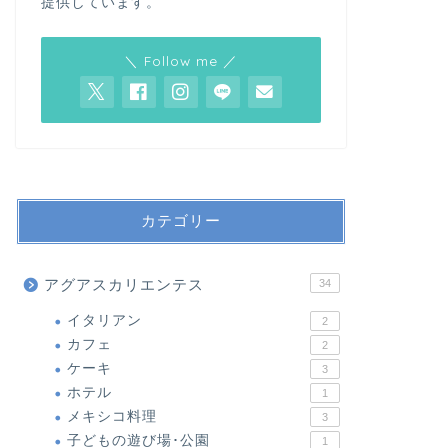
提供しています。
＼ Follow me ／
カテゴリー
アグアスカリエンテス
34
イタリアン
2
カフェ
2
ケーキ
3
ホテル
1
メキシコ料理
3
子どもの遊び場･公園
1