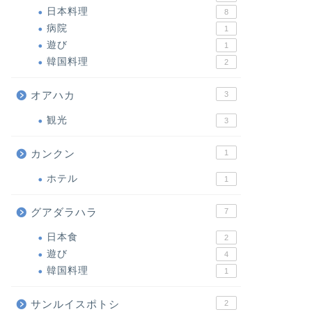
日本料理
8
病院
1
遊び
1
韓国料理
2
オアハカ
3
観光
3
カンクン
1
ホテル
1
グアダラハラ
7
日本食
2
遊び
4
韓国料理
1
サンルイスポトシ
2