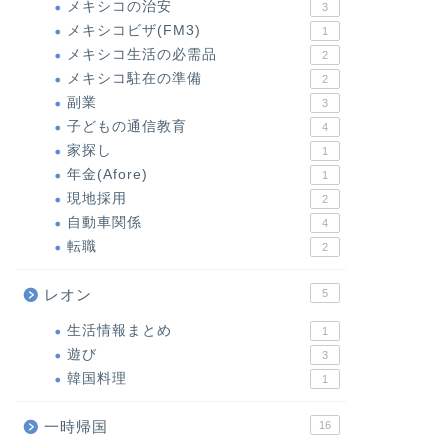
メキシコの治安
3
メキシコビザ(FM3)
1
メキシコ生活の必需品
2
メキシコ駐在の準備
2
副業
3
子どもの通信教育
4
家探し
1
年金(Afore)
1
現地採用
2
自動車関係
4
転職
2
レオン
5
生活情報まとめ
1
遊び
3
韓国料理
1
一時帰国
16