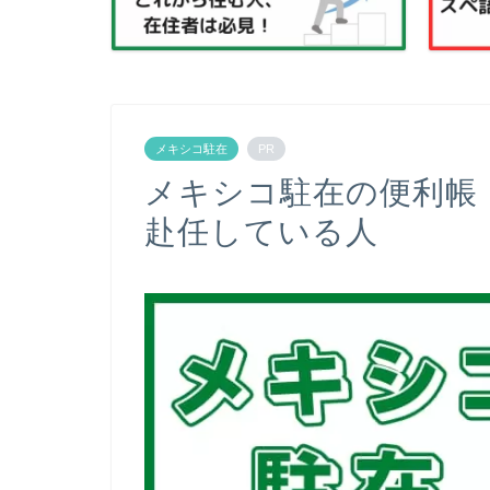
メキシコ駐在
PR
メキシコ駐在の便利帳 
赴任している人