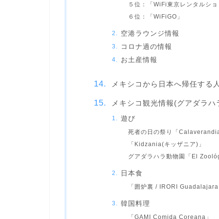
５位：「WiFi東京レンタルシ
６位：「WiFiGO」
空港ラウンジ情報
コロナ過の情報
お土産情報
メキシコから日本へ帰任する
メキシコ観光情報(グアダラハ
遊び
死者の日の祭り「Calaverand
「Kidzania(キッザニア)」
グアダラハラ動物園「El Zoológic
日本食
「囲炉裏 / IRORI Guadalajar
韓国料理
「GAMI Comida Coreana」