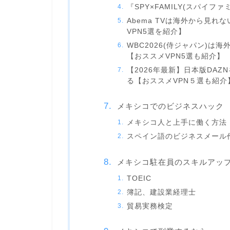
『SPY×FAMILY(スパイ
Abema TVは海外から見
VPN5選を紹介】
WBC2026(侍ジャパン)は
【おススメVPN5選も紹介】
【2026年最新】日本版DA
る【おススメVPN５選も紹介
メキシコでのビジネスハック
メキシコ人と上手に働く方法
スペイン語のビジネスメール
メキシコ駐在員のスキルアッ
TOEIC
簿記、建設業経理士
貿易実務検定