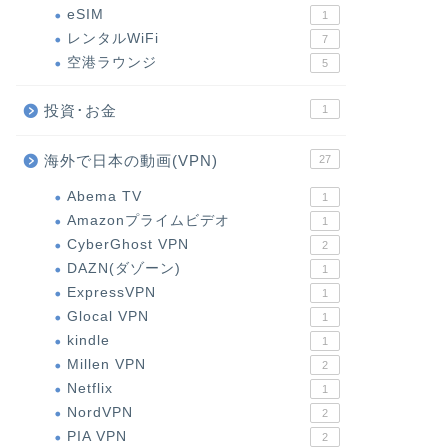
eSIM
1
レンタルWiFi
7
空港ラウンジ
5
投資･お金
1
海外で日本の動画(VPN)
27
Abema TV
1
Amazonプライムビデオ
1
CyberGhost VPN
2
DAZN(ダゾーン)
1
ExpressVPN
1
Glocal VPN
1
kindle
1
Millen VPN
2
Netflix
1
NordVPN
2
PIA VPN
2