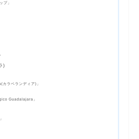
ョップ」
人
ラ)
ia(カラベランディア)」
o Guadalajara」
a」