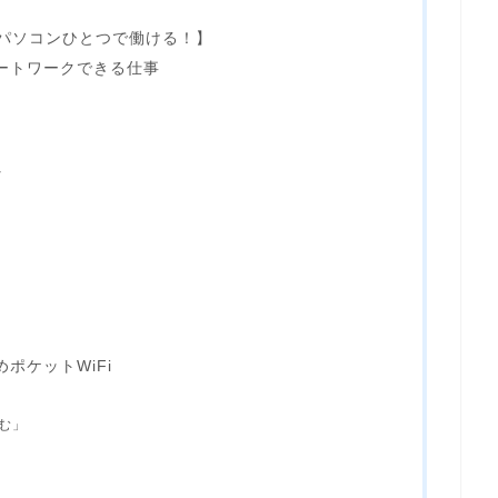
【パソコンひとつで働ける！】
ートワークできる仕事
し
ポケットWiFi
こむ」