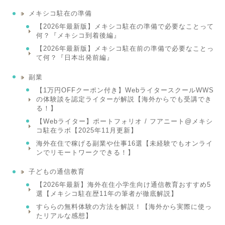
メキシコ駐在の準備
【2026年最新版】メキシコ駐在の準備で必要なことって
何？『メキシコ到着後編』
【2026年最新版】メキシコ駐在前の準備で必要なことっ
て何？『日本出発前編』
副業
【1万円OFFクーポン付き】WebライタースクールWWS
の体験談を認定ライターが解説【海外からでも受講でき
る！】
【Webライター】ポートフォリオ / フアニート@メキシ
コ駐在ラボ【2025年11月更新】
海外在住で稼げる副業や仕事16選【未経験でもオンライ
ンでリモートワークできる！】
子どもの通信教育
【2026年最新】海外在住小学生向け通信教育おすすめ5
選【メキシコ駐在歴11年の筆者が徹底解説】
すららの無料体験の方法を解説！【海外から実際に使っ
たリアルな感想】