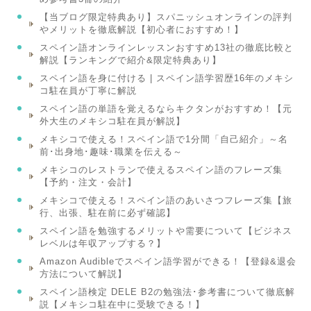
【当ブログ限定特典あり】スパニッシュオンラインの評判
やメリットを徹底解説【初心者におすすめ！】
スペイン語オンラインレッスンおすすめ13社の徹底比較と
解説【ランキングで紹介&限定特典あり】
スペイン語を身に付ける | スペイン語学習歴16年のメキシ
コ駐在員が丁寧に解説
スペイン語の単語を覚えるならキクタンがおすすめ！【元
外大生のメキシコ駐在員が解説】
メキシコで使える！スペイン語で1分間「自己紹介」～名
前･出身地･趣味･職業を伝える～
メキシコのレストランで使えるスペイン語のフレーズ集
【予約・注文・会計】
メキシコで使える！スペイン語のあいさつフレーズ集【旅
行、出張、駐在前に必ず確認】
スペイン語を勉強するメリットや需要について【ビジネス
レベルは年収アップする？】
Amazon Audibleでスペイン語学習ができる！【登録&退会
方法について解説】
スペイン語検定 DELE B2の勉強法･参考書について徹底解
説【メキシコ駐在中に受験できる！】