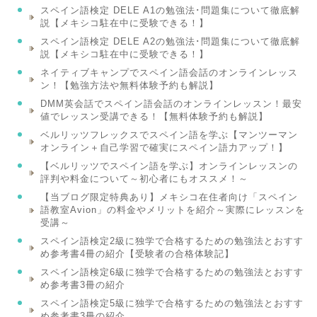
スペイン語検定 DELE A1の勉強法･問題集について徹底解
説【メキシコ駐在中に受験できる！】
スペイン語検定 DELE A2の勉強法･問題集について徹底解
説【メキシコ駐在中に受験できる！】
ネイティブキャンプでスペイン語会話のオンラインレッス
ン！【勉強方法や無料体験予約も解説】
DMM英会話でスペイン語会話のオンラインレッスン！最安
値でレッスン受講できる！【無料体験予約も解説】
ベルリッツフレックスでスペイン語を学ぶ【マンツーマン
オンライン＋自己学習で確実にスペイン語力アップ！】
【ベルリッツでスペイン語を学ぶ】オンラインレッスンの
評判や料金について～初心者にもオススメ！～
【当ブログ限定特典あり】メキシコ在住者向け「スペイン
語教室Avion」の料金やメリットを紹介～実際にレッスンを
受講～
スペイン語検定2級に独学で合格するための勉強法とおすす
め参考書4冊の紹介【受験者の合格体験記】
スペイン語検定6級に独学で合格するための勉強法とおすす
め参考書3冊の紹介
スペイン語検定5級に独学で合格するための勉強法とおすす
め参考書3冊の紹介