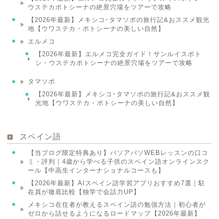
ウステカポトシーナの絶景穴場をツアーで攻略
【2026年最新】メキシコ･タマソポの旅行記&おススメ観光
地【ウワステカ・ポトシーナの美しい自然】
エルメコ
【2026年最新】エルメコ完全ガイド！サンルイスポト
シ・ウステカポトシーナの絶景穴場をツアーで攻略
タマソポ
【2026年最新】メキシコ･タマソポの旅行記&おススメ観
光地【ウワステカ・ポトシーナの美しい自然】
スペイン語
【当ブログ限定特典あり】パソアパソWEBレッスンの口コ
ミ・評判｜4歳から学べる子供のスペイン語オンラインスク
ール【中高生インターナショナルコースも】
【2026年最新】AIスペイン語学習アプリおすすめ7選｜駐
在員が徹底比較【独学で会話力UP】
メキシコ在住者が教えるスペイン語の勉強方法｜初心者が
ゼロから話せるようになるロードマップ【2026年最新】