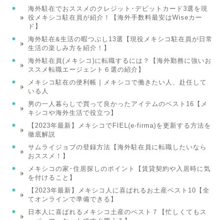
海外駐在でおススメのクレジット･デビットカード3選を現
役メキシコ駐在員が紹介！【海外手数料最安はWiseカー
ド】
海外駐在&生活の暇つぶし13選【現役メキシコ駐在員が日常
生活の楽しみ方を紹介！】
海外駐在員(メキシコ)に転職するには？【海外勤務に強いお
ススメ転職エージェント６選の紹介】
メキシコ駐在の便利帳 | メキシコで働きたい人、赴任して
いる人
男の一人暮らしで買って良かったアイテムのベスト16【メ
キシコや海外生活で役立つ】
【2023年最新】メキシコでFIEL(e-firma)を更新する方法を
徹底解説
サムライジョブの登録方法【海外駐在員に転職したいなら
おススメ！】
メキシコの家･住居探しのポイント【賃貸契約や入居時に気
を付けること】
【2023年最新】メキシコ人に喜ばれるお土産ベスト10【全
てオンラインで準備できる】
日本人に喜ばれるメキシコ土産のベスト７【忙しくてもス