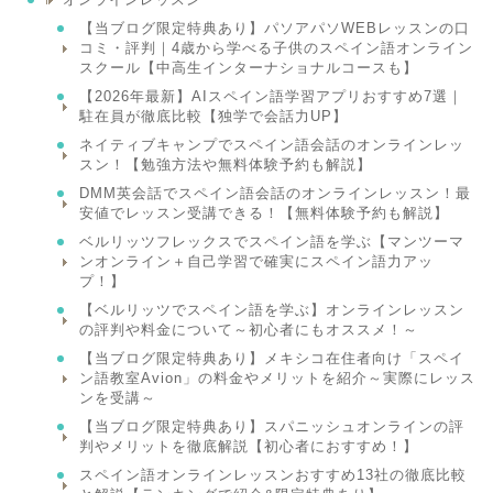
【当ブログ限定特典あり】パソアパソWEBレッスンの口
コミ・評判｜4歳から学べる子供のスペイン語オンライン
スクール【中高生インターナショナルコースも】
【2026年最新】AIスペイン語学習アプリおすすめ7選｜
駐在員が徹底比較【独学で会話力UP】
ネイティブキャンプでスペイン語会話のオンラインレッ
スン！【勉強方法や無料体験予約も解説】
DMM英会話でスペイン語会話のオンラインレッスン！最
安値でレッスン受講できる！【無料体験予約も解説】
ベルリッツフレックスでスペイン語を学ぶ【マンツーマ
ンオンライン＋自己学習で確実にスペイン語力アッ
プ！】
【ベルリッツでスペイン語を学ぶ】オンラインレッスン
の評判や料金について～初心者にもオススメ！～
【当ブログ限定特典あり】メキシコ在住者向け「スペイ
ン語教室Avion」の料金やメリットを紹介～実際にレッス
ンを受講～
【当ブログ限定特典あり】スパニッシュオンラインの評
判やメリットを徹底解説【初心者におすすめ！】
スペイン語オンラインレッスンおすすめ13社の徹底比較