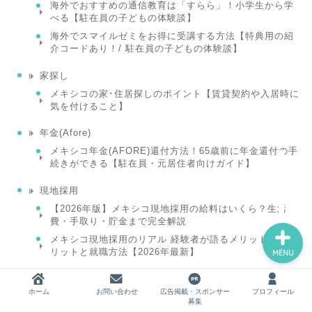
海外でおすすめの通信教育は「すらら」！小学生から学
べる【駐在員の子どもの体験談】
海外でスマイルゼミをお得に受講する方法【特典用の紹
介コードあり！/ 駐在員の子どもの体験談】
ホーム
家探し
メキシコの家･住居探しのポイント【賃貸契約や入居時に
お問い合わせ
気を付けること】
広告掲載・スポンサー募集
年金(Afore)
メキシコ年金(AFORE)還付方法！65歳前に年金還付の手
続きができる【駐在員・元居住者向けガイド】
プロフィール
現地採用
【2026年版】メキシコ現地採用の給料はいくら？生活
費・手取り・貯金まで完全解説
メキシコ現地採用のリアル 経験者が語るメリット・デメ
リットと就職方法【2026年最新】
MENU
自動車関係
ホーム
お問い合わせ
広告掲載・スポンサー
プロフィール
【2026年最新】メキシコの高速道路TAG「PASE」の購
募集
入・登録・取り付けを写真付きで徹底解説(メキシコの