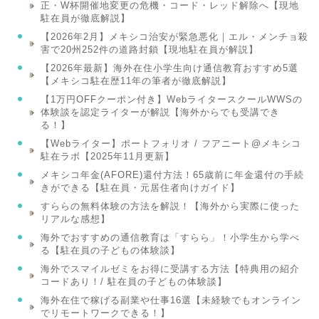
正・W杯開催地変更の危機・コード・レッド解除へ【現地
駐在員が徹底解説】
【2026年2月】メキシコ治安が緊急悪化｜エル・メンチョ殺
害で20州252件の道路封鎖【現地駐在員が解説】
【2026年最新】海外在住小学生向け通信教育おすすめ5選
【メキシコ駐在歴11年の筆者が徹底解説】
【1万円OFFクーポン付き】WebライタースクールWWSの
体験談を認定ライターが解説【海外からでも受講でき
る！】
【Webライター】ポートフォリオ / フアニート@メキシコ
駐在ラボ【2025年11月更新】
メキシコ年金(AFORE)還付方法！65歳前に年金還付の手続
きができる【駐在員・元居住者向けガイド】
すららの無料体験の方法を解説！【海外から実際に使った
リアルな感想】
海外でおすすめの通信教育は「すらら」！小学生から学べ
る【駐在員の子どもの体験談】
海外でスマイルゼミをお得に受講する方法【特典用の紹介
コードあり！/ 駐在員の子どもの体験談】
海外在住で稼げる副業や仕事16選【未経験でもオンライン
でリモートワークできる！】