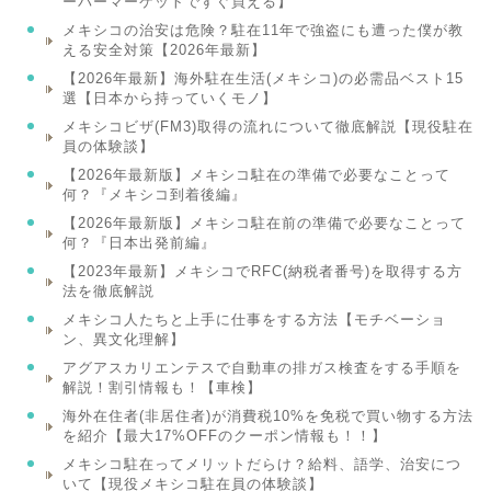
ーパーマーケットですぐ買える】
メキシコの治安は危険？駐在11年で強盗にも遭った僕が教
える安全対策【2026年最新】
【2026年最新】海外駐在生活(メキシコ)の必需品ベスト15
選【日本から持っていくモノ】
メキシコビザ(FM3)取得の流れについて徹底解説【現役駐在
員の体験談】
【2026年最新版】メキシコ駐在の準備で必要なことって
何？『メキシコ到着後編』
【2026年最新版】メキシコ駐在前の準備で必要なことって
何？『日本出発前編』
【2023年最新】メキシコでRFC(納税者番号)を取得する方
法を徹底解説
メキシコ人たちと上手に仕事をする方法【モチベーショ
ン、異文化理解】
アグアスカリエンテスで自動車の排ガス検査をする手順を
解説！割引情報も！【車検】
海外在住者(非居住者)が消費税10%を免税で買い物する方法
を紹介【最大17%OFFのクーポン情報も！！】
メキシコ駐在ってメリットだらけ？給料、語学、治安につ
いて【現役メキシコ駐在員の体験談】