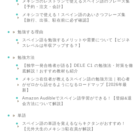
メキシコのレストランで使えるスペイン語のフレーズ集
【予約・注文・会計】
メキシコで使える！スペイン語のあいさつフレーズ集
【旅行、出張、駐在前に必ず確認】
勉強する理由
スペイン語を勉強するメリットや需要について【ビジネ
スレベルは年収アップする？】
勉強方法
【独学一発合格者が語る】DELE C1 の勉強法・対策を徹
底解説！おすすめ教材も紹介
メキシコ在住者が教えるスペイン語の勉強方法｜初心者
がゼロから話せるようになるロードマップ【2026年最
新】
Amazon Audibleでスペイン語学習ができる！【登録&退
会方法について解説】
単語
スペイン語の単語を覚えるならキクタンがおすすめ！
【元外大生のメキシコ駐在員が解説】