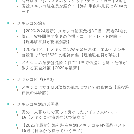
海外駐在でおススメのクレジット･デビットカード3選を
現役メキシコ駐在員が紹介！【海外手数料最安はWiseカ
ード】
メキシコの治安
【2026/2/24最新】メキシコ治安危機3日目｜死者74名に
修正・W杯開催地変更の危機・コード・レッド解除へ
【現地駐在員が徹底解説】
【2026年2月】メキシコ治安が緊急悪化｜エル・メンチ
ョ殺害で20州252件の道路封鎖【現地駐在員が解説】
メキシコの治安は危険？駐在11年で強盗にも遭った僕が
教える安全対策【2026年最新】
メキシコビザ(FM3)
メキシコビザ(FM3)取得の流れについて徹底解説【現役駐
在員の体験談】
メキシコ生活の必需品
男の一人暮らしで買って良かったアイテムのベスト
16【メキシコや海外生活で役立つ】
【2026年最新】海外駐在生活(メキシコ)の必需品ベスト
15選【日本から持っていくモノ】