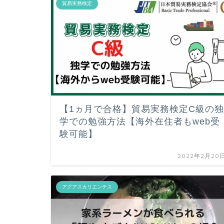
貿易実務検定
【1ヵ月で合格】貿易実務検定C級の独
学での勉強方法【海外在住者もweb受
験可能】
2022年2月20
アグアスカリエンテス