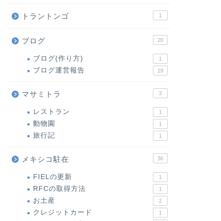
トラントンゴ
1
ブログ
20
ブログ(作り方)
1
ブログ運営報告
19
マサミトラ
3
レストラン
1
動物園
1
旅行記
1
メキシコ駐在
36
FIELの更新
1
RFCの取得方法
1
お土産
2
クレジットカード
1