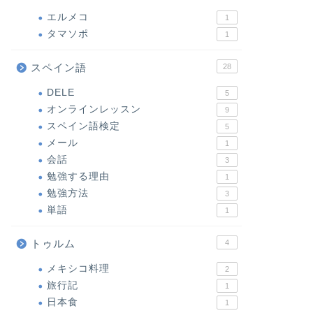
エルメコ
1
タマソポ
1
スペイン語
28
DELE
5
オンラインレッスン
9
スペイン語検定
5
メール
1
会話
3
勉強する理由
1
勉強方法
3
単語
1
トゥルム
4
メキシコ料理
2
旅行記
1
日本食
1