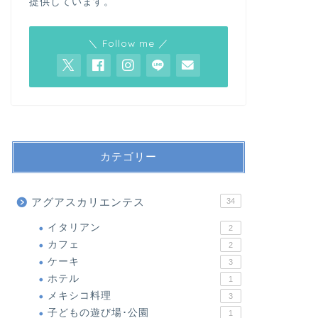
提供しています。
＼ Follow me ／
カテゴリー
アグアスカリエンテス
34
イタリアン
2
カフェ
2
ケーキ
3
ホテル
1
メキシコ料理
3
子どもの遊び場･公園
1