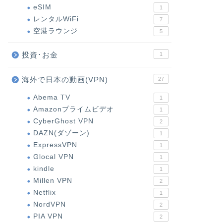
eSIM
1
レンタルWiFi
7
空港ラウンジ
5
投資･お金
1
海外で日本の動画(VPN)
27
Abema TV
1
Amazonプライムビデオ
1
CyberGhost VPN
2
DAZN(ダゾーン)
1
ExpressVPN
1
Glocal VPN
1
kindle
1
Millen VPN
2
Netflix
1
NordVPN
2
PIA VPN
2