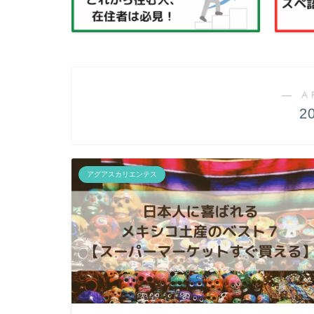
― A
2
アグアスカリエンテス