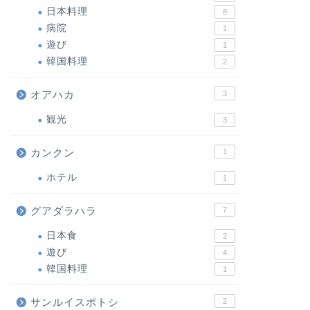
日本料理
8
病院
1
遊び
1
韓国料理
2
オアハカ
3
観光
3
カンクン
1
ホテル
1
グアダラハラ
7
日本食
2
遊び
4
韓国料理
1
サンルイスポトシ
2