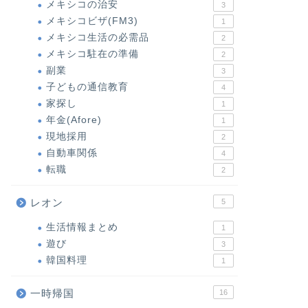
メキシコの治安
3
メキシコビザ(FM3)
1
メキシコ生活の必需品
2
メキシコ駐在の準備
2
副業
3
子どもの通信教育
4
家探し
1
年金(Afore)
1
現地採用
2
自動車関係
4
転職
2
レオン
5
生活情報まとめ
1
遊び
3
韓国料理
1
一時帰国
16