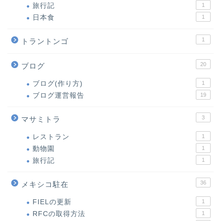
旅行記
1
日本食
1
1
トラントンゴ
20
ブログ
ブログ(作り方)
1
ブログ運営報告
19
3
マサミトラ
レストラン
1
動物園
1
旅行記
1
36
メキシコ駐在
FIELの更新
1
RFCの取得方法
1