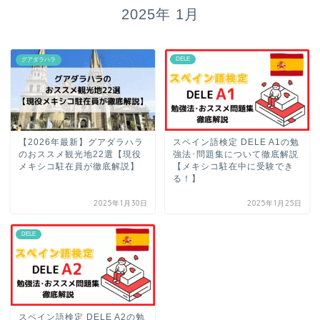
2025年 1月
DELE
グアダラハラ
【2026年最新】グアダラハラ
スペイン語検定 DELE A1の勉
のおススメ観光地22選【現役
強法･問題集について徹底解説
メキシコ駐在員が徹底解説】
【メキシコ駐在中に受験でき
る！】
2025年1月30日
2025年1月25日
DELE
スペイン語検定 DELE A2の勉