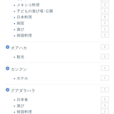
メキシコ料理
3
子どもの遊び場･公園
1
日本料理
8
病院
1
遊び
1
韓国料理
2
3
オアハカ
観光
3
1
カンクン
ホテル
1
7
グアダラハラ
日本食
2
遊び
4
韓国料理
1