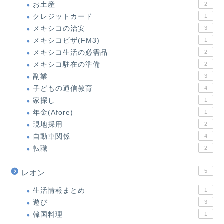
お土産
2
クレジットカード
1
メキシコの治安
3
メキシコビザ(FM3)
1
メキシコ生活の必需品
2
メキシコ駐在の準備
2
副業
3
子どもの通信教育
4
家探し
1
年金(Afore)
1
現地採用
2
自動車関係
4
転職
2
5
レオン
生活情報まとめ
1
遊び
3
韓国料理
1