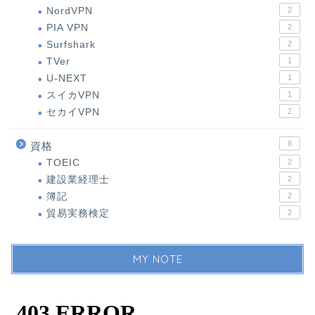
NordVPN
2
PIA VPN
2
Surfshark
2
TVer
1
U-NEXT
1
スイカVPN
1
セカイVPN
2
8
資格
TOEIC
2
建設業経理士
2
簿記
2
貿易実務検定
2
MY NOTE