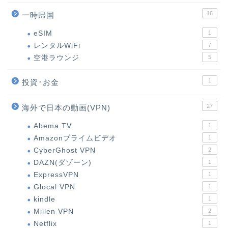
16
一時帰国
eSIM
1
レンタルWiFi
7
空港ラウンジ
5
1
投資･お金
27
海外で日本の動画(VPN)
Abema TV
1
Amazonプライムビデオ
1
CyberGhost VPN
2
DAZN(ダゾーン)
1
ExpressVPN
1
Glocal VPN
1
kindle
1
Millen VPN
2
Netflix
1