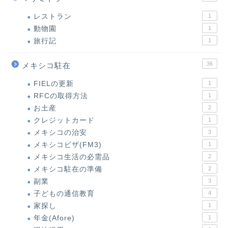
レストラン
1
動物園
1
旅行記
1
36
メキシコ駐在
FIELの更新
1
RFCの取得方法
1
お土産
2
クレジットカード
1
メキシコの治安
3
メキシコビザ(FM3)
1
メキシコ生活の必需品
2
メキシコ駐在の準備
2
副業
3
子どもの通信教育
4
家探し
1
年金(Afore)
1