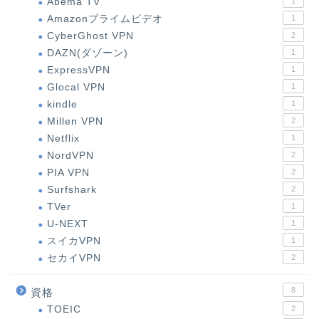
Abema TV
1
Amazonプライムビデオ
1
CyberGhost VPN
2
DAZN(ダゾーン)
1
ExpressVPN
1
Glocal VPN
1
kindle
1
Millen VPN
2
Netflix
1
NordVPN
2
PIA VPN
2
Surfshark
2
TVer
1
U-NEXT
1
スイカVPN
1
セカイVPN
2
8
資格
TOEIC
2