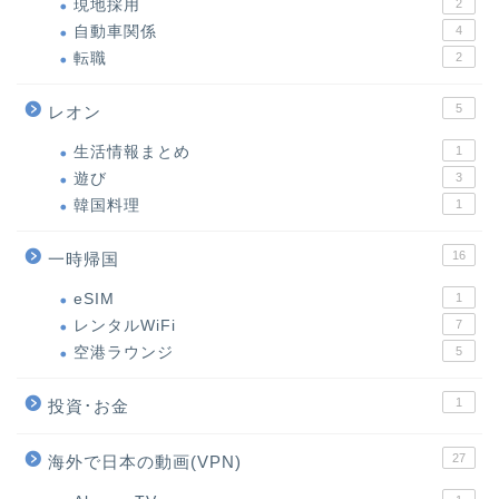
現地採用
2
自動車関係
4
転職
2
5
レオン
生活情報まとめ
1
遊び
3
韓国料理
1
16
一時帰国
eSIM
1
レンタルWiFi
7
空港ラウンジ
5
1
投資･お金
27
海外で日本の動画(VPN)