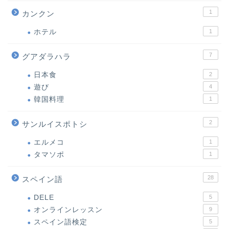
1
カンクン
ホテル
1
7
グアダラハラ
日本食
2
遊び
4
韓国料理
1
2
サンルイスポトシ
エルメコ
1
タマソポ
1
28
スペイン語
DELE
5
オンラインレッスン
9
スペイン語検定
5