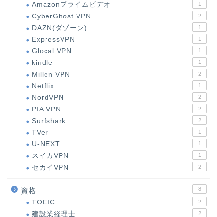
Amazonプライムビデオ
1
CyberGhost VPN
2
DAZN(ダゾーン)
1
ExpressVPN
1
Glocal VPN
1
kindle
1
Millen VPN
2
Netflix
1
NordVPN
2
PIA VPN
2
Surfshark
2
TVer
1
U-NEXT
1
スイカVPN
1
セカイVPN
2
8
資格
TOEIC
2
建設業経理士
2