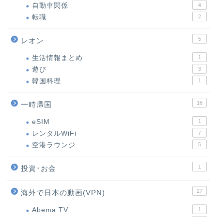
自動車関係
4
転職
2
5
レオン
生活情報まとめ
1
遊び
3
韓国料理
1
16
一時帰国
eSIM
1
レンタルWiFi
7
空港ラウンジ
5
1
投資･お金
27
海外で日本の動画(VPN)
Abema TV
1