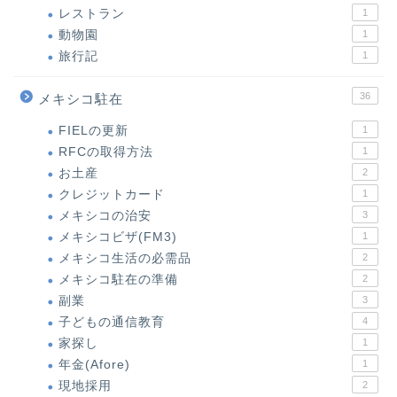
レストラン
1
動物園
1
旅行記
1
36
メキシコ駐在
FIELの更新
1
RFCの取得方法
1
お土産
2
クレジットカード
1
メキシコの治安
3
メキシコビザ(FM3)
1
メキシコ生活の必需品
2
メキシコ駐在の準備
2
副業
3
子どもの通信教育
4
家探し
1
年金(Afore)
1
現地採用
2