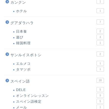
1
カンクン
ホテル
1
7
グアダラハラ
日本食
2
遊び
4
韓国料理
1
2
サンルイスポトシ
エルメコ
1
タマソポ
1
28
スペイン語
DELE
5
オンラインレッスン
9
スペイン語検定
5
メール
1