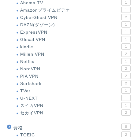
Abema TV
1
Amazonプライムビデオ
1
CyberGhost VPN
2
DAZN(ダゾーン)
1
ExpressVPN
1
Glocal VPN
1
kindle
1
Millen VPN
2
Netflix
1
NordVPN
2
PIA VPN
2
Surfshark
2
TVer
1
U-NEXT
1
スイカVPN
1
セカイVPN
2
8
資格
TOEIC
2