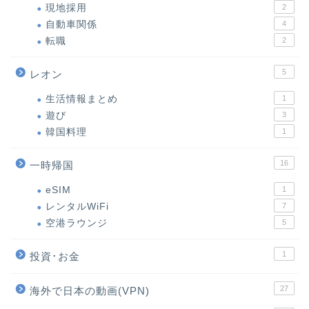
現地採用
2
自動車関係
4
転職
2
5
レオン
生活情報まとめ
1
遊び
3
韓国料理
1
16
一時帰国
eSIM
1
レンタルWiFi
7
空港ラウンジ
5
1
投資･お金
27
海外で日本の動画(VPN)