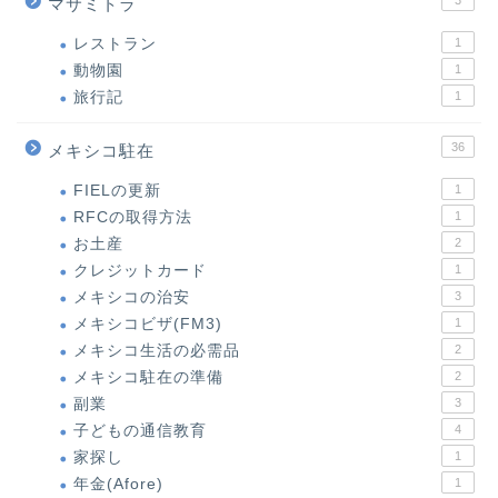
3
マサミトラ
レストラン
1
動物園
1
旅行記
1
36
メキシコ駐在
FIELの更新
1
RFCの取得方法
1
お土産
2
クレジットカード
1
メキシコの治安
3
メキシコビザ(FM3)
1
メキシコ生活の必需品
2
メキシコ駐在の準備
2
副業
3
子どもの通信教育
4
家探し
1
年金(Afore)
1