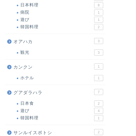
日本料理
8
病院
1
遊び
1
韓国料理
2
オアハカ
3
観光
3
カンクン
1
ホテル
1
グアダラハラ
7
日本食
2
遊び
4
韓国料理
1
サンルイスポトシ
2