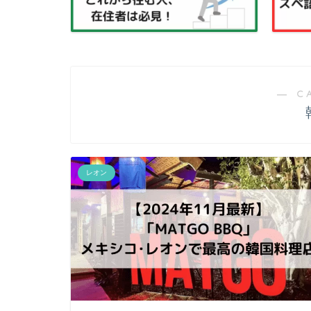
― C
レオン