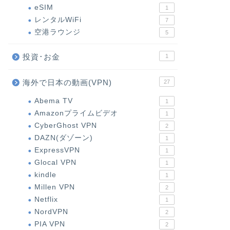
eSIM
1
レンタルWiFi
7
空港ラウンジ
5
投資･お金
1
海外で日本の動画(VPN)
27
Abema TV
1
Amazonプライムビデオ
1
CyberGhost VPN
2
DAZN(ダゾーン)
1
ExpressVPN
1
Glocal VPN
1
kindle
1
Millen VPN
2
Netflix
1
NordVPN
2
PIA VPN
2