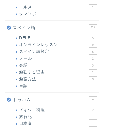
エルメコ
1
タマソポ
1
スペイン語
28
DELE
5
オンラインレッスン
9
スペイン語検定
5
メール
1
会話
3
勉強する理由
1
勉強方法
3
単語
1
トゥルム
4
メキシコ料理
2
旅行記
1
日本食
1