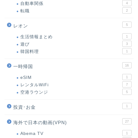
自動車関係
4
転職
2
5
レオン
生活情報まとめ
1
遊び
3
韓国料理
1
16
一時帰国
eSIM
1
レンタルWiFi
7
空港ラウンジ
5
1
投資･お金
27
海外で日本の動画(VPN)
Abema TV
1