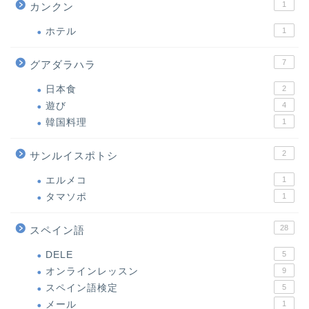
1
カンクン
ホテル
1
7
グアダラハラ
日本食
2
遊び
4
韓国料理
1
2
サンルイスポトシ
エルメコ
1
タマソポ
1
28
スペイン語
DELE
5
オンラインレッスン
9
スペイン語検定
5
メール
1