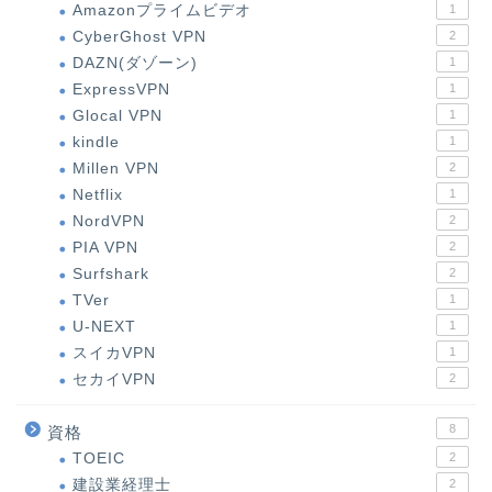
Amazonプライムビデオ
1
CyberGhost VPN
2
DAZN(ダゾーン)
1
ExpressVPN
1
Glocal VPN
1
kindle
1
Millen VPN
2
Netflix
1
NordVPN
2
PIA VPN
2
Surfshark
2
TVer
1
U-NEXT
1
スイカVPN
1
セカイVPN
2
8
資格
TOEIC
2
建設業経理士
2