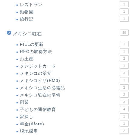
レストラン
1
動物園
1
旅行記
1
36
メキシコ駐在
FIELの更新
1
RFCの取得方法
1
お土産
2
クレジットカード
1
メキシコの治安
3
メキシコビザ(FM3)
1
メキシコ生活の必需品
2
メキシコ駐在の準備
2
副業
3
子どもの通信教育
4
家探し
1
年金(Afore)
1
現地採用
2