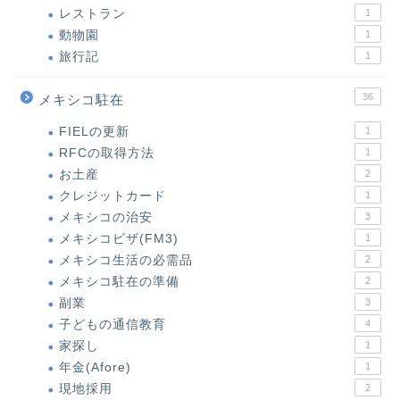
レストラン
1
動物園
1
旅行記
1
36
メキシコ駐在
FIELの更新
1
RFCの取得方法
1
お土産
2
クレジットカード
1
メキシコの治安
3
メキシコビザ(FM3)
1
メキシコ生活の必需品
2
メキシコ駐在の準備
2
副業
3
子どもの通信教育
4
家探し
1
年金(Afore)
1
現地採用
2