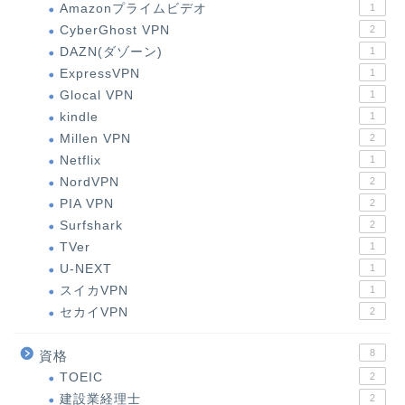
Amazonプライムビデオ
1
CyberGhost VPN
2
DAZN(ダゾーン)
1
ExpressVPN
1
Glocal VPN
1
kindle
1
Millen VPN
2
Netflix
1
NordVPN
2
PIA VPN
2
Surfshark
2
TVer
1
U-NEXT
1
スイカVPN
1
セカイVPN
2
8
資格
TOEIC
2
建設業経理士
2