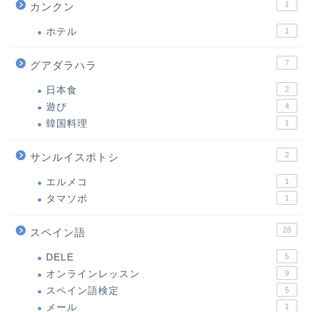
1
カンクン
ホテル
1
7
グアダラハラ
日本食
2
遊び
4
韓国料理
1
2
サンルイスポトシ
エルメコ
1
タマソポ
1
28
スペイン語
DELE
5
オンラインレッスン
9
スペイン語検定
5
メール
1