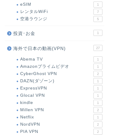
eSIM
1
レンタルWiFi
7
空港ラウンジ
5
投資･お金
1
海外で日本の動画(VPN)
27
Abema TV
1
Amazonプライムビデオ
1
CyberGhost VPN
2
DAZN(ダゾーン)
1
ExpressVPN
1
Glocal VPN
1
kindle
1
Millen VPN
2
Netflix
1
NordVPN
2
PIA VPN
2