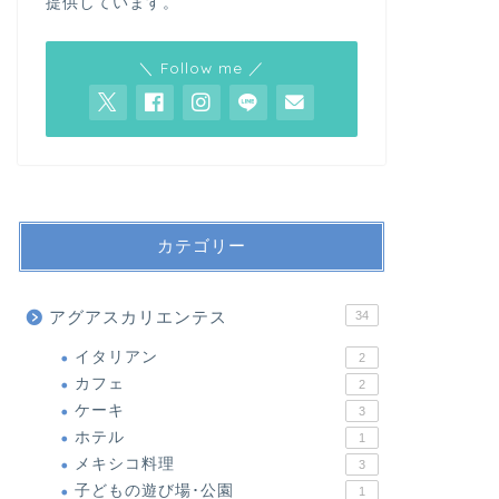
提供しています。
＼ Follow me ／
カテゴリー
アグアスカリエンテス
34
イタリアン
2
カフェ
2
ケーキ
3
ホテル
1
メキシコ料理
3
子どもの遊び場･公園
1