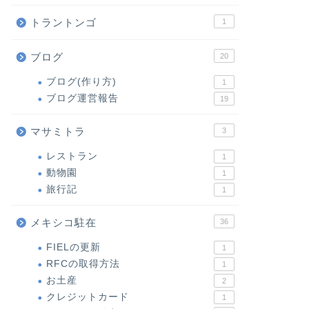
トラントンゴ
1
ブログ
20
ブログ(作り方)
1
ブログ運営報告
19
マサミトラ
3
レストラン
1
動物園
1
旅行記
1
メキシコ駐在
36
FIELの更新
1
RFCの取得方法
1
お土産
2
クレジットカード
1