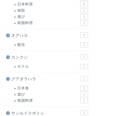
日本料理
8
病院
1
遊び
1
韓国料理
2
オアハカ
3
観光
3
カンクン
1
ホテル
1
グアダラハラ
7
日本食
2
遊び
4
韓国料理
1
サンルイスポトシ
2