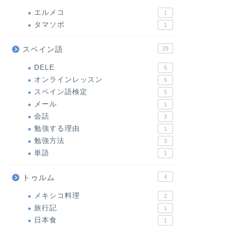
エルメコ
1
タマソポ
1
スペイン語
28
DELE
5
オンラインレッスン
9
スペイン語検定
5
メール
1
会話
3
勉強する理由
1
勉強方法
3
単語
1
トゥルム
4
メキシコ料理
2
旅行記
1
日本食
1