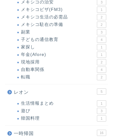
メキシコの治安
3
メキシコビザ(FM3)
1
メキシコ生活の必需品
2
メキシコ駐在の準備
2
副業
3
子どもの通信教育
4
家探し
1
年金(Afore)
1
現地採用
2
自動車関係
4
転職
2
レオン
5
生活情報まとめ
1
遊び
3
韓国料理
1
一時帰国
16