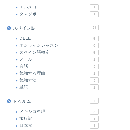
エルメコ
1
タマソポ
1
スペイン語
28
DELE
5
オンラインレッスン
9
スペイン語検定
5
メール
1
会話
3
勉強する理由
1
勉強方法
3
単語
1
トゥルム
4
メキシコ料理
2
旅行記
1
日本食
1