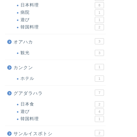
日本料理
8
病院
1
遊び
1
韓国料理
2
オアハカ
3
観光
3
カンクン
1
ホテル
1
グアダラハラ
7
日本食
2
遊び
4
韓国料理
1
サンルイスポトシ
2