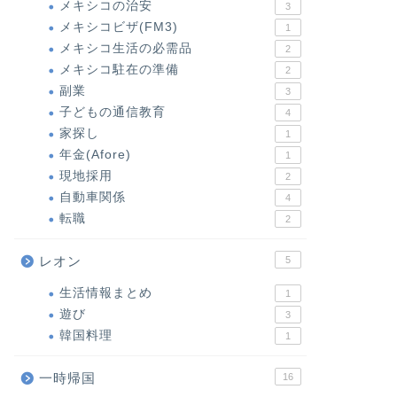
メキシコの治安
3
メキシコビザ(FM3)
1
メキシコ生活の必需品
2
メキシコ駐在の準備
2
副業
3
子どもの通信教育
4
家探し
1
年金(Afore)
1
現地採用
2
自動車関係
4
転職
2
レオン
5
生活情報まとめ
1
遊び
3
韓国料理
1
一時帰国
16