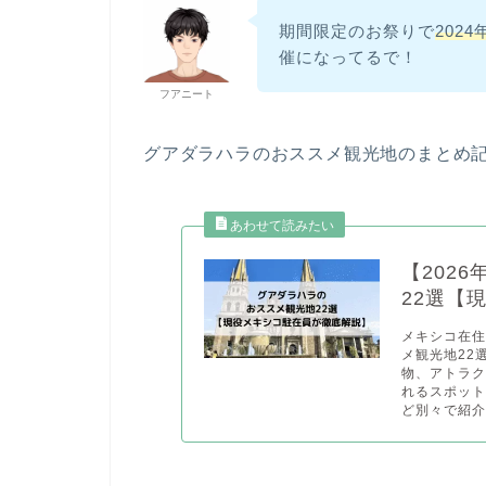
期間限定のお祭りで
202
催になってるで！
フアニート
グアダラハラのおススメ観光地のまとめ
【202
22選【
メキシコ在住
メ観光地22
物、アトラ
れるスポッ
ど別々で紹介