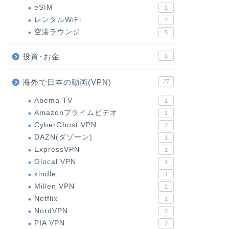
eSIM
1
レンタルWiFi
7
空港ラウンジ
5
投資･お金
1
海外で日本の動画(VPN)
27
Abema TV
1
Amazonプライムビデオ
1
CyberGhost VPN
2
DAZN(ダゾーン)
1
ExpressVPN
1
Glocal VPN
1
kindle
1
Millen VPN
2
Netflix
1
NordVPN
2
PIA VPN
2