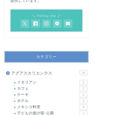
提供しています。
＼ Follow me ／
カテゴリー
アグアスカリエンテス
34
イタリアン
2
カフェ
2
ケーキ
3
ホテル
1
メキシコ料理
3
子どもの遊び場･公園
1