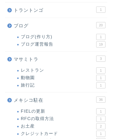
トラントンゴ
1
ブログ
20
ブログ(作り方)
1
ブログ運営報告
19
マサミトラ
3
レストラン
1
動物園
1
旅行記
1
メキシコ駐在
36
FIELの更新
1
RFCの取得方法
1
お土産
2
クレジットカード
1