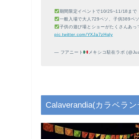
期間限定イベントで10/25~11/18まで
一般入場で大人729ペソ、子供389ペ
子供の遊び場とショーがたくさんあっ
pic.twitter.com/YXJa7zHqly
— フアニート
メキシコ駐在ラボ (@Juan
Calaverandia(カラベ