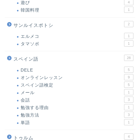
遊び
4
韓国料理
1
2
サンルイスポトシ
エルメコ
1
タマソポ
1
28
スペイン語
DELE
5
オンラインレッスン
9
スペイン語検定
5
メール
1
会話
3
勉強する理由
1
勉強方法
3
単語
1
4
トゥルム