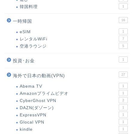
韓国料理
1
16
一時帰国
eSIM
1
レンタルWiFi
7
空港ラウンジ
5
1
投資･お金
27
海外で日本の動画(VPN)
Abema TV
1
Amazonプライムビデオ
1
CyberGhost VPN
2
DAZN(ダゾーン)
1
ExpressVPN
1
Glocal VPN
1
kindle
1