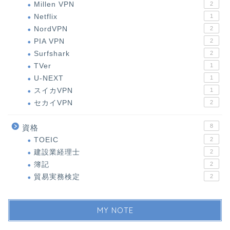
Millen VPN
2
Netflix
1
NordVPN
2
PIA VPN
2
Surfshark
2
TVer
1
U-NEXT
1
スイカVPN
1
セカイVPN
2
8
資格
TOEIC
2
建設業経理士
2
簿記
2
貿易実務検定
2
MY NOTE