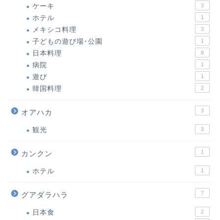
ケーキ
3
ホテル
1
メキシコ料理
3
子どもの遊び場･公園
1
日本料理
8
病院
1
遊び
1
韓国料理
2
3
オアハカ
観光
3
1
カンクン
ホテル
1
7
グアダラハラ
日本食
2