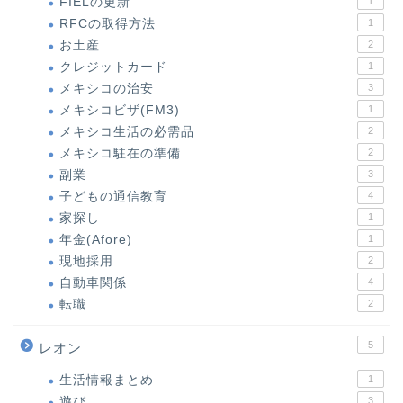
FIELの更新
1
RFCの取得方法
1
お土産
2
クレジットカード
1
メキシコの治安
3
メキシコビザ(FM3)
1
メキシコ生活の必需品
2
メキシコ駐在の準備
2
副業
3
子どもの通信教育
4
家探し
1
年金(Afore)
1
現地採用
2
自動車関係
4
転職
2
5
レオン
生活情報まとめ
1
遊び
3