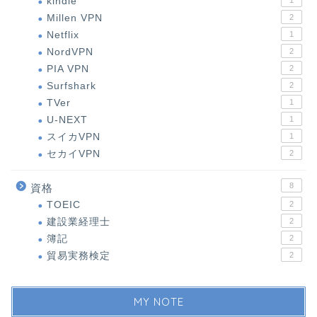
kindle
1
Millen VPN
2
Netflix
1
NordVPN
2
PIA VPN
2
Surfshark
2
TVer
1
U-NEXT
1
スイカVPN
1
セカイVPN
2
8
資格
TOEIC
2
建設業経理士
2
簿記
2
貿易実務検定
2
MY NOTE