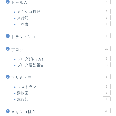
4
トゥルム
メキシコ料理
2
旅行記
1
日本食
1
1
トラントンゴ
20
ブログ
ブログ(作り方)
1
ブログ運営報告
19
3
マサミトラ
レストラン
1
動物園
1
旅行記
1
36
メキシコ駐在