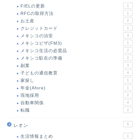
FIELの更新
1
RFCの取得方法
1
お土産
2
クレジットカード
1
メキシコの治安
3
メキシコビザ(FM3)
1
メキシコ生活の必需品
2
メキシコ駐在の準備
2
副業
3
子どもの通信教育
4
家探し
1
年金(Afore)
1
現地採用
2
自動車関係
4
転職
2
5
レオン
生活情報まとめ
1