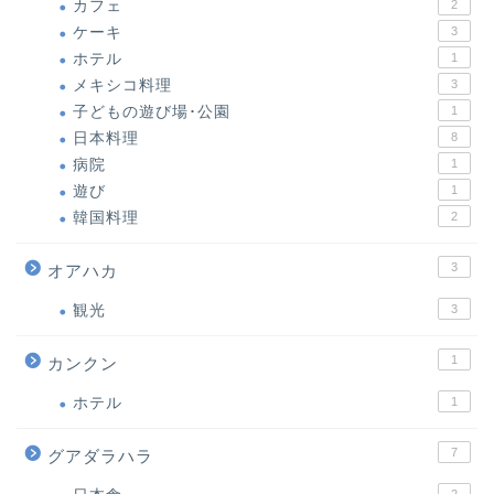
カフェ
2
ケーキ
3
ホテル
1
メキシコ料理
3
子どもの遊び場･公園
1
日本料理
8
病院
1
遊び
1
韓国料理
2
3
オアハカ
観光
3
1
カンクン
ホテル
1
7
グアダラハラ