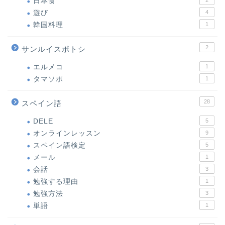
日本食
2
遊び
4
韓国料理
1
2
サンルイスポトシ
エルメコ
1
タマソポ
1
28
スペイン語
DELE
5
オンラインレッスン
9
スペイン語検定
5
メール
1
会話
3
勉強する理由
1
勉強方法
3
単語
1