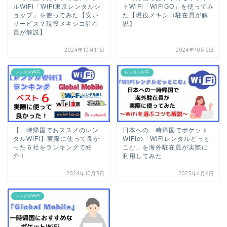
ルWiFi「WiFi東京レンタルシ
トWiFi「WiFiGO」を使ってみ
ョップ」を使ってみた【安い
た【現役メキシコ駐在員が解
サービス？現役メキシコ駐在
説】
員が解説】
2024年10月11日
2024年10月5日
レンタルWiFi
レンタルWiFi
【一時帰国でおススメのレン
日本への一時帰国でポケット
タルWiFi】実際に使って良か
WiFiの「WiFiレンタルどっと
った６社をランキングで紹
こむ」を海外駐在員が実際に
介！
利用してみた
2024年10月3日
2023年4月6日
レンタルWiFi