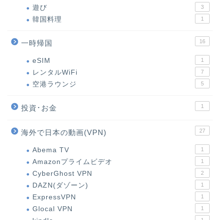
遊び
3
韓国料理
1
16
一時帰国
eSIM
1
レンタルWiFi
7
空港ラウンジ
5
1
投資･お金
27
海外で日本の動画(VPN)
Abema TV
1
Amazonプライムビデオ
1
CyberGhost VPN
2
DAZN(ダゾーン)
1
ExpressVPN
1
Glocal VPN
1