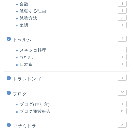
会話
3
勉強する理由
1
勉強方法
3
単語
1
4
トゥルム
メキシコ料理
2
旅行記
1
日本食
1
1
トラントンゴ
20
ブログ
ブログ(作り方)
1
ブログ運営報告
19
3
マサミトラ