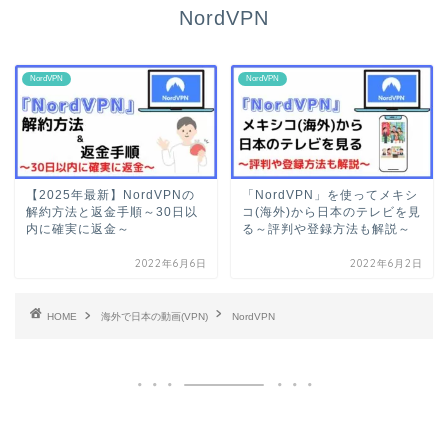
NordVPN
NordVPN
NordVPN
【2025年最新】NordVPNの
「NordVPN」を使ってメキシ
解約方法と返金手順～30日以
コ(海外)から日本のテレビを見
内に確実に返金～
る～評判や登録方法も解説～
2022年6月6日
2022年6月2日
HOME
海外で日本の動画(VPN)
NordVPN