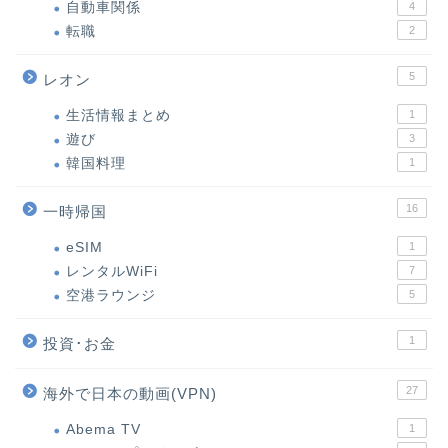
自動車関係
4
転職
2
5
レオン
生活情報まとめ
1
遊び
3
韓国料理
1
16
一時帰国
eSIM
1
レンタルWiFi
7
空港ラウンジ
5
1
投資･お金
27
海外で日本の動画(VPN)
Abema TV
1