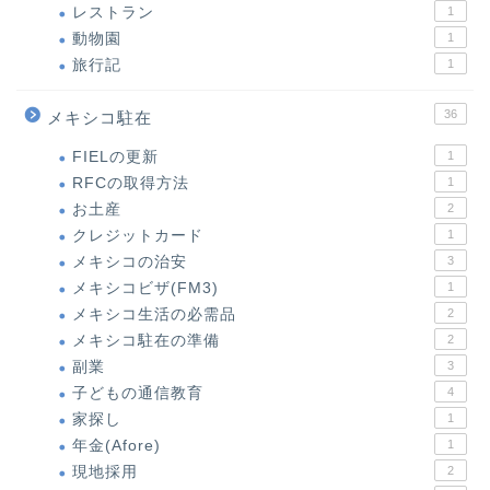
レストラン
1
動物園
1
旅行記
1
36
メキシコ駐在
FIELの更新
1
RFCの取得方法
1
お土産
2
クレジットカード
1
メキシコの治安
3
メキシコビザ(FM3)
1
メキシコ生活の必需品
2
メキシコ駐在の準備
2
副業
3
子どもの通信教育
4
家探し
1
年金(Afore)
1
現地採用
2