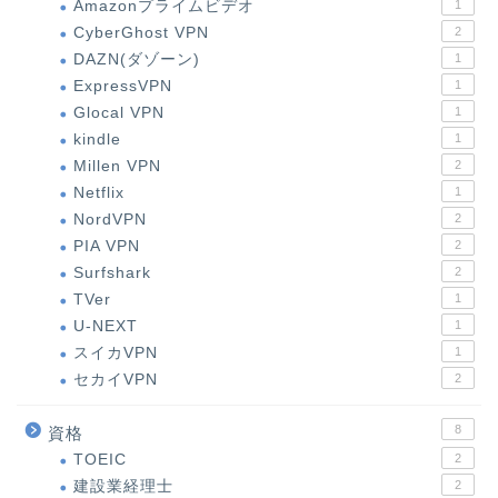
Amazonプライムビデオ
1
CyberGhost VPN
2
DAZN(ダゾーン)
1
ExpressVPN
1
Glocal VPN
1
kindle
1
Millen VPN
2
Netflix
1
NordVPN
2
PIA VPN
2
Surfshark
2
TVer
1
U-NEXT
1
スイカVPN
1
セカイVPN
2
8
資格
TOEIC
2
建設業経理士
2