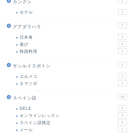
1
カンクン
ホテル
1
7
グアダラハラ
日本食
2
遊び
4
韓国料理
1
2
サンルイスポトシ
エルメコ
1
タマソポ
1
28
スペイン語
DELE
5
オンラインレッスン
9
スペイン語検定
5
メール
1