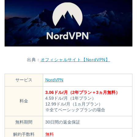
出典：
オフィシャルサイト【NordVPN】
サービス
NordVPN
3.06
ドル/月（2年プラン＋3ヵ月無料）
4.59ドル/月（1年プラン）
料金
12.99ドル/月（1ヵ月プラン）
※全てベーシックプランの場合
無料期間
30日間の返金保証
解約手数料
無料