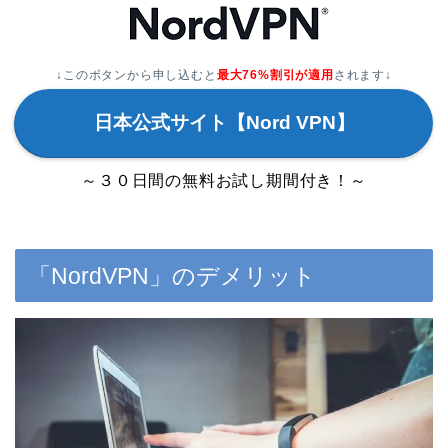
↓このボタンから申し込むと
最大76%割引が適用
されます↓
日本公式サイト【Nord VPN】
～３０日間の無料お試し期間付き！～
「NordVPN」のデメリット