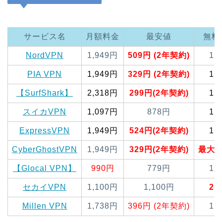
サービス名
月額料金
最安値
無料
NordVPN
1,949円
509円 (2年契約)
1
PIA VPN
1,949円
329円 (2年契約)
1
【SurfShark】
2,318円
299円(2年契約)
1
スイカVPN
1,097円
878円
1
ExpressVPN
1,949円
524円(2年契約)
1
CyberGhostVPN
1,949円
329円(2年契約)
最大4
【Glocal VPN】
990円
779円
1
セカイVPN
1,100円
1,100円
2
Millen VPN
1,738円
396円 (2年契約)
1