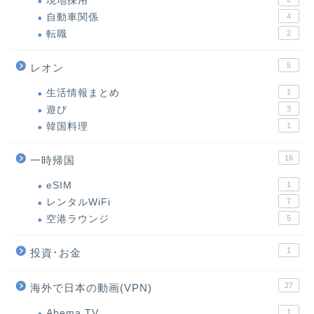
現地採用
自動車関係
4
転職
2
5
レオン
生活情報まとめ
1
遊び
3
韓国料理
1
16
一時帰国
eSIM
1
レンタルWiFi
7
空港ラウンジ
5
1
投資･お金
27
海外で日本の動画(VPN)
Abema TV
1