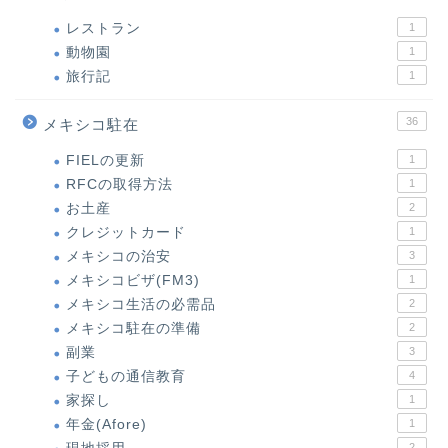
レストラン
1
動物園
1
旅行記
1
36
メキシコ駐在
FIELの更新
1
RFCの取得方法
1
お土産
2
クレジットカード
1
メキシコの治安
3
メキシコビザ(FM3)
1
メキシコ生活の必需品
2
メキシコ駐在の準備
2
副業
3
子どもの通信教育
4
家探し
1
年金(Afore)
1
2