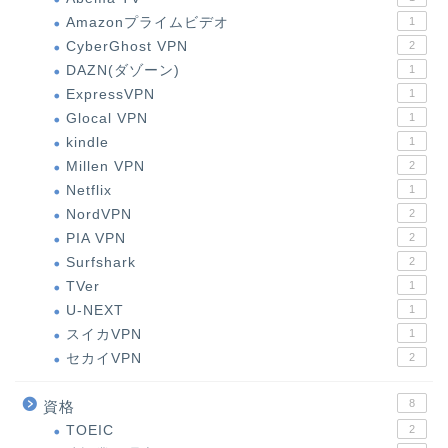
Amazonプライムビデオ
1
CyberGhost VPN
2
DAZN(ダゾーン)
1
ExpressVPN
1
Glocal VPN
1
kindle
1
Millen VPN
2
Netflix
1
NordVPN
2
PIA VPN
2
Surfshark
2
TVer
1
U-NEXT
1
スイカVPN
1
セカイVPN
2
8
資格
TOEIC
2