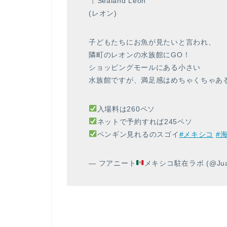
Sealand Leon
(レオン)
子どもたちにお魚が見たいと言われ、
隣町のレオンの水族館にGO！
ショッピングモールにある小さい
水族館ですが、満足感はめちゃくちゃあ
入場料は260ペソ
ネットで予約すれば245ペソ
ペンギン見れるのスゴイ
#メキシコ
#
— フアニート
メキシコ駐在ラボ (@Juan