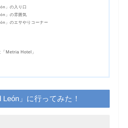
eón」の入り口
eón」の雰囲気
León」のエサやりコーナー
tria Hotel」
d León」に行ってみた！