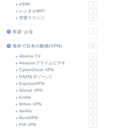
eSIM
1
レンタルWiFi
7
空港ラウンジ
5
投資･お金
1
海外で日本の動画(VPN)
27
Abema TV
1
Amazonプライムビデオ
1
CyberGhost VPN
2
DAZN(ダゾーン)
1
ExpressVPN
1
Glocal VPN
1
kindle
1
Millen VPN
2
Netflix
1
NordVPN
2
PIA VPN
2