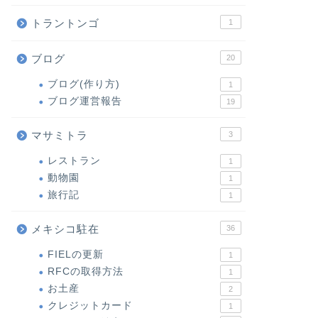
トラントンゴ
1
ブログ
20
ブログ(作り方)
1
ブログ運営報告
19
マサミトラ
3
レストラン
1
動物園
1
旅行記
1
メキシコ駐在
36
FIELの更新
1
RFCの取得方法
1
お土産
2
クレジットカード
1