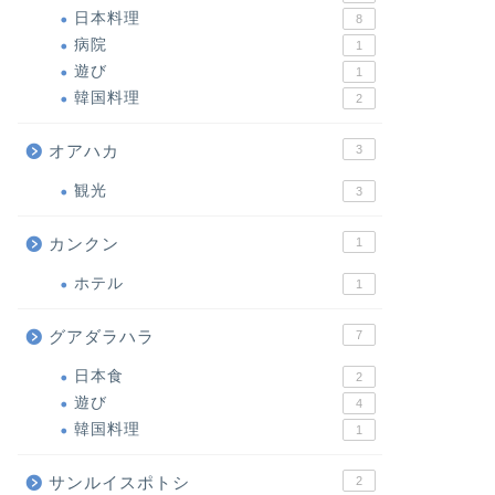
日本料理
8
病院
1
遊び
1
韓国料理
2
オアハカ
3
観光
3
カンクン
1
ホテル
1
グアダラハラ
7
日本食
2
遊び
4
韓国料理
1
サンルイスポトシ
2