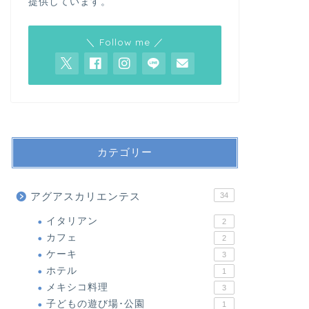
提供しています。
＼ Follow me ／
カテゴリー
アグアスカリエンテス
34
イタリアン
2
カフェ
2
ケーキ
3
ホテル
1
メキシコ料理
3
子どもの遊び場･公園
1