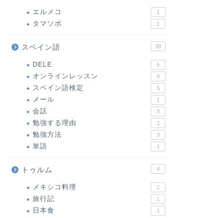
エルメコ
1
タマソポ
1
スペイン語
28
DELE
5
オンラインレッスン
9
スペイン語検定
5
メール
1
会話
3
勉強する理由
1
勉強方法
3
単語
1
トゥルム
4
メキシコ料理
2
旅行記
1
日本食
1