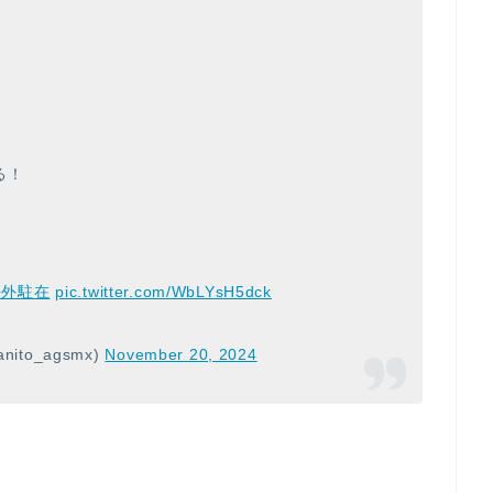
る！
海外駐在
pic.twitter.com/WbLYsH5dck
ito_agsmx)
November 20, 2024