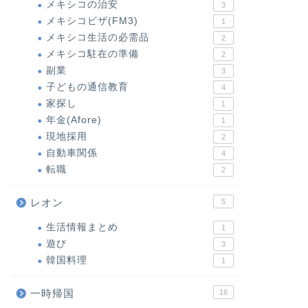
メキシコの治安
3
メキシコビザ(FM3)
1
メキシコ生活の必需品
2
メキシコ駐在の準備
2
副業
3
子どもの通信教育
4
家探し
1
年金(Afore)
1
現地採用
2
自動車関係
4
転職
2
レオン
5
生活情報まとめ
1
遊び
3
韓国料理
1
一時帰国
16