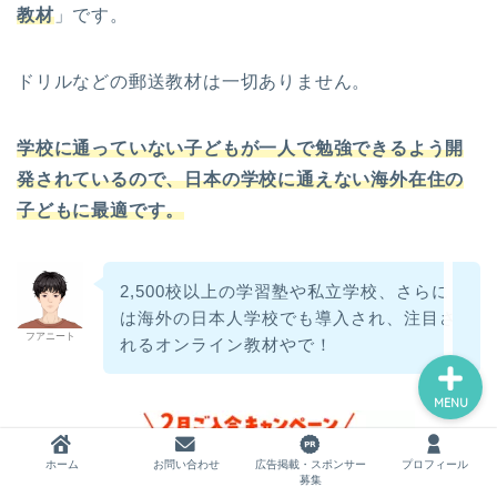
教材
」です。
ドリルなどの郵送教材は一切ありません。
ホーム
学校に通っていない子どもが一人で勉強できるよう開
お問い合わせ
発されているので、日本の学校に通えない海外在住の
子どもに最適です。
広告掲載・スポンサー募集
プロフィール
2,500校以上の学習塾や私立学校、さらに
は海外の日本人学校でも導入され、注目さ
フアニート
れるオンライン教材やで！
MENU
ホーム
お問い合わせ
広告掲載・スポンサー
プロフィール
募集