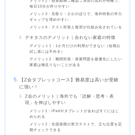
メリット2：授業動画→確認→演習の流れが明確で、
毎日10分が作りやすい
メリット3：先取り・さかのぼりで、海外特有の学力
ギャップを埋めやすい
メリット4：テスト対策と復習が仕組み化されている
デキタスのデメリット｜合わない家庭の特徴
デメリット1：1か月だけの利用ができない（短期お
試し派には不向き）
デメリット2：難関対策・発展問題を最優先にしたい
家庭は物足りないことがある
【Z会タブレットコース】難易度は高いが受験
に強い！
Z会のメリット｜海外でも「読解・思考・表
現」を伸ばしやすい
メリット1：iPadやタブレットがあればすぐにはじ
められる
メリット2：全国規模の実力テストで、立ち位置を定
期チェックできる