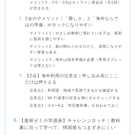
メリット3：小5・小6はオンライン英会話（月1回）
が含まれる
Z会のデメリット｜「難しさ」と「海外ならで
はの準備」がネックになりやすい
デメリット1：やさしめ教材に慣れている子は、最初
に負荷を感じやすい
デメリット2：親の関わりがゼロだと、放置になりや
すい家庭もある
デメリット3：海外は端末準備が必要（専用タブレッ
トは使えない）
【Z会】海外利用の注意点｜申し込み前にここ
だけは押さえる
注意点1：利用国・地域で受講できるかを確認する
注意点2：Wi-Fi速度の目安を満たすかチェックする
注意点3：小3〜6は「対応教科書」を合わせておく
【進研ゼミ小学講座】チャレンジタッチ｜教科
書に沿って学べて、帰国後もつまずきにくい