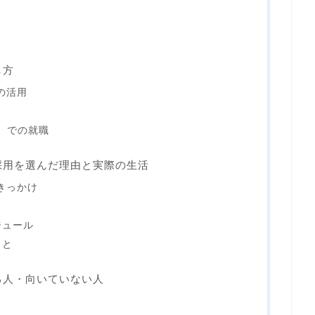
し方
の活用
）での就職
採用を選んだ理由と実際の生活
きっかけ
）
ジュール
こと
る人・向いていない人