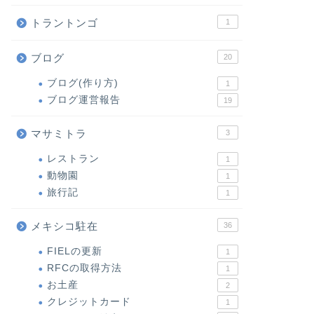
トラントンゴ
1
ブログ
20
ブログ(作り方)
1
ブログ運営報告
19
マサミトラ
3
レストラン
1
動物園
1
旅行記
1
メキシコ駐在
36
FIELの更新
1
RFCの取得方法
1
お土産
2
クレジットカード
1