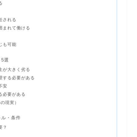
る
任される
囲まれて働ける
じも可能
5選
生が大きく劣る
理する必要がある
不安
る必要がある
Sの現実）
キル・条件
要？