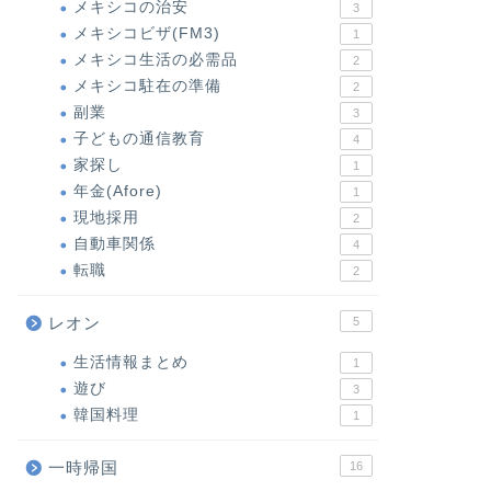
メキシコの治安
3
メキシコビザ(FM3)
1
メキシコ生活の必需品
2
メキシコ駐在の準備
2
副業
3
子どもの通信教育
4
家探し
1
年金(Afore)
1
現地採用
2
自動車関係
4
転職
2
レオン
5
生活情報まとめ
1
遊び
3
韓国料理
1
一時帰国
16