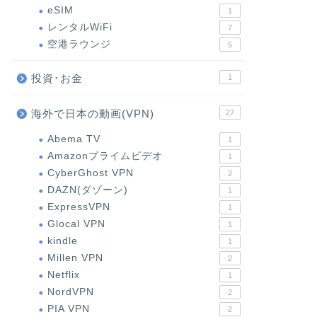
eSIM
1
レンタルWiFi
7
空港ラウンジ
5
投資･お金
1
海外で日本の動画(VPN)
27
Abema TV
1
Amazonプライムビデオ
1
CyberGhost VPN
2
DAZN(ダゾーン)
1
ExpressVPN
1
Glocal VPN
1
kindle
1
Millen VPN
2
Netflix
1
NordVPN
2
PIA VPN
2