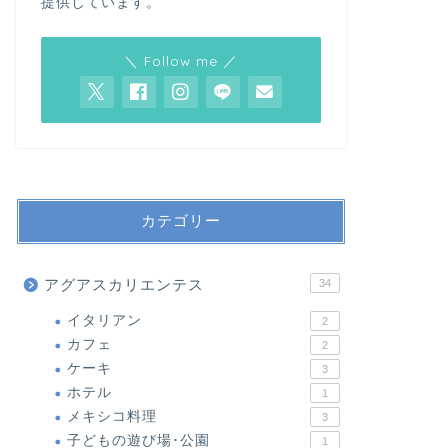
提供しています。
＼ Follow me ／
カテゴリー
アグアスカリエンテス
34
イタリアン
2
カフェ
2
ケーキ
3
ホテル
1
メキシコ料理
3
子どもの遊び場･公園
1