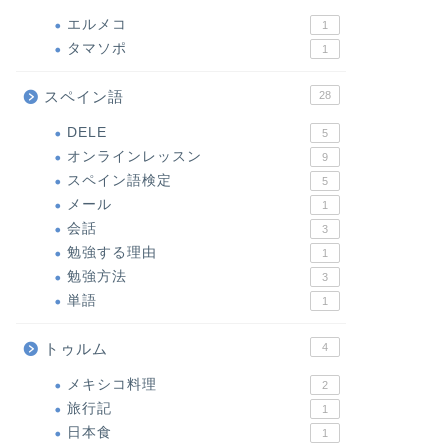
エルメコ
1
タマソポ
1
スペイン語
28
DELE
5
オンラインレッスン
9
スペイン語検定
5
メール
1
会話
3
勉強する理由
1
勉強方法
3
単語
1
トゥルム
4
メキシコ料理
2
旅行記
1
日本食
1