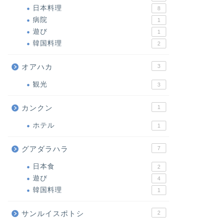
日本料理
8
病院
1
遊び
1
韓国料理
2
オアハカ
3
観光
3
カンクン
1
ホテル
1
グアダラハラ
7
日本食
2
遊び
4
韓国料理
1
サンルイスポトシ
2