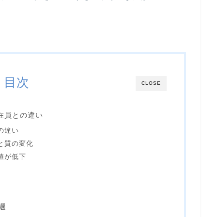
目次
CLOSE
在員との違い
の違い
と質の変化
値が低下
選