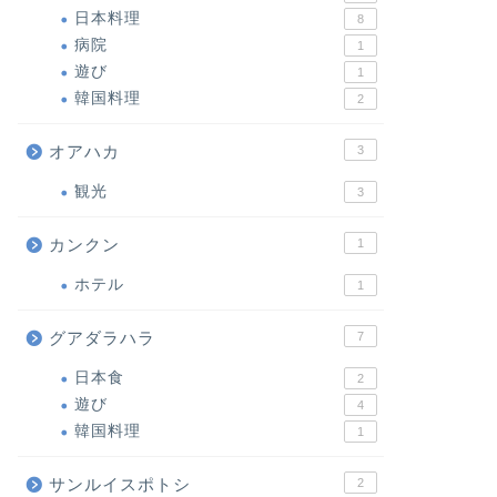
日本料理
8
病院
1
遊び
1
韓国料理
2
オアハカ
3
観光
3
カンクン
1
ホテル
1
グアダラハラ
7
日本食
2
遊び
4
韓国料理
1
サンルイスポトシ
2