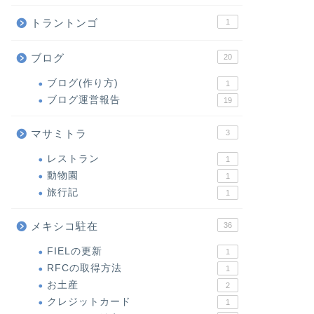
トラントンゴ
1
ブログ
20
ブログ(作り方)
1
ブログ運営報告
19
マサミトラ
3
レストラン
1
動物園
1
旅行記
1
メキシコ駐在
36
FIELの更新
1
RFCの取得方法
1
お土産
2
クレジットカード
1