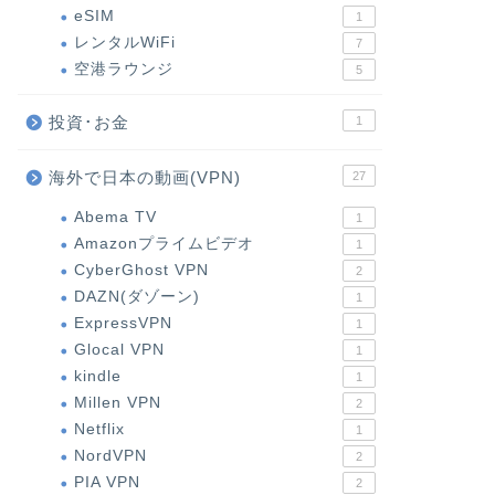
eSIM
1
レンタルWiFi
7
空港ラウンジ
5
投資･お金
1
海外で日本の動画(VPN)
27
Abema TV
1
Amazonプライムビデオ
1
CyberGhost VPN
2
DAZN(ダゾーン)
1
ExpressVPN
1
Glocal VPN
1
kindle
1
Millen VPN
2
Netflix
1
NordVPN
2
PIA VPN
2