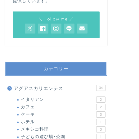
提供しています。
＼ Follow me ／
カテゴリー
アグアスカリエンテス
34
イタリアン
2
カフェ
2
ケーキ
3
ホテル
1
メキシコ料理
3
子どもの遊び場･公園
1