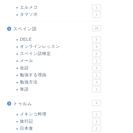
エルメコ
1
タマソポ
1
スペイン語
28
DELE
5
オンラインレッスン
9
スペイン語検定
5
メール
1
会話
3
勉強する理由
1
勉強方法
3
単語
1
トゥルム
4
メキシコ料理
2
旅行記
1
日本食
1