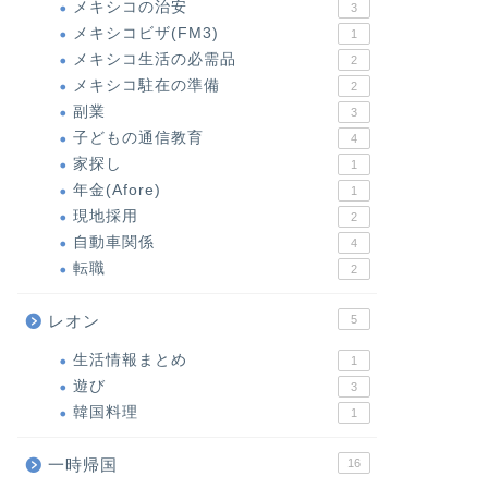
メキシコの治安
3
メキシコビザ(FM3)
1
メキシコ生活の必需品
2
メキシコ駐在の準備
2
副業
3
子どもの通信教育
4
家探し
1
年金(Afore)
1
現地採用
2
自動車関係
4
転職
2
レオン
5
生活情報まとめ
1
遊び
3
韓国料理
1
一時帰国
16