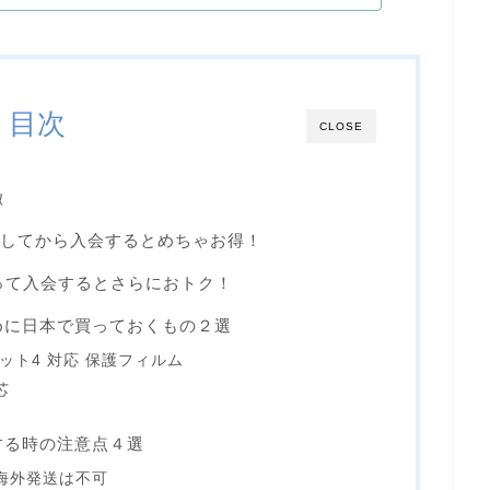
目次
CLOSE
徴
)してから入会するとめちゃお得！
って入会するとさらにおトク！
めに日本で買っておくもの２選
ット4 対応 保護フィルム
芯
する時の注意点４選
海外発送は不可