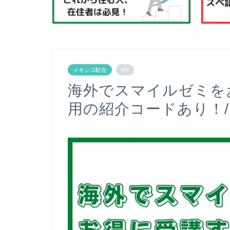
メキシコ駐在
PR
海外でスマイルゼミを
用の紹介コードあり！/