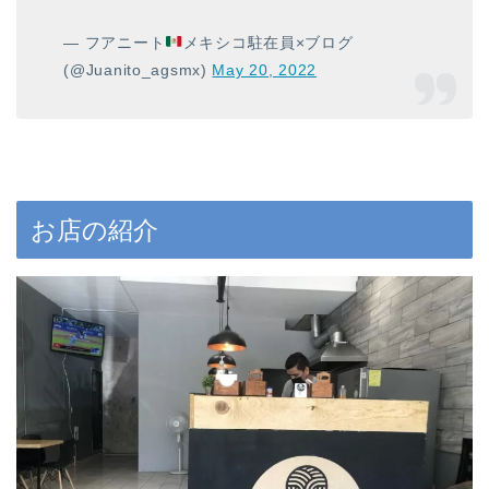
— フアニート
メキシコ駐在員×ブログ
(@Juanito_agsmx)
May 20, 2022
お店の紹介