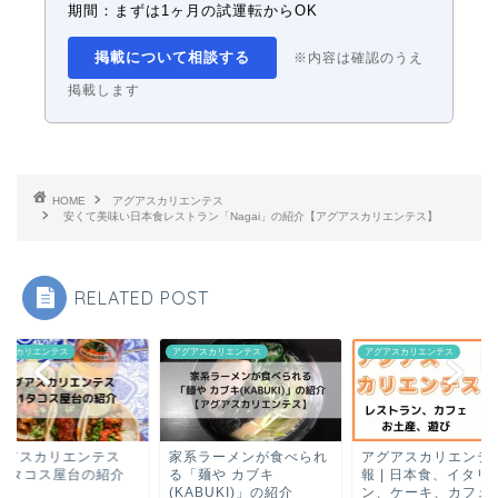
期間：まずは1ヶ月の試運転からOK
掲載について相談する
※内容は確認のうえ
掲載します
HOME
アグアスカリエンテス
安くて美味い日本食レストラン「Nagai」の紹介【アグアスカリエンテス】
RELATED POST
アスカリエンテス
アグアスカリエンテス
アグアスカリエンテス
系ラーメンが食べられ
アグアスカリエンテス情
アグアスカリエンテ
「麺や カブキ
報 | 日本食、イタリア
No.1タコス屋台の紹
ABUKI)」の紹介
ン、ケーキ、カフェ、...