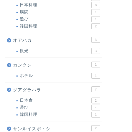
日本料理
8
病院
1
遊び
1
韓国料理
2
オアハカ
3
観光
3
カンクン
1
ホテル
1
グアダラハラ
7
日本食
2
遊び
4
韓国料理
1
サンルイスポトシ
2