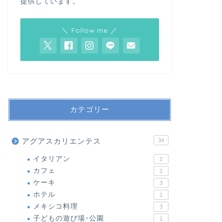
提供しています。
＼ Follow me ／
カテゴリー
アグアスカリエンテス
34
イタリアン
2
カフェ
2
ケーキ
3
ホテル
1
メキシコ料理
3
子どもの遊び場･公園
1