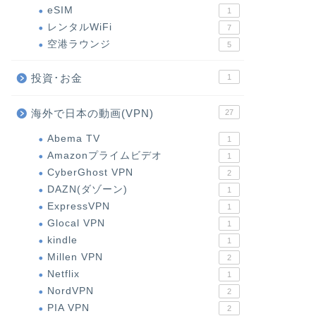
eSIM
1
レンタルWiFi
7
空港ラウンジ
5
投資･お金
1
海外で日本の動画(VPN)
27
Abema TV
1
Amazonプライムビデオ
1
CyberGhost VPN
2
DAZN(ダゾーン)
1
ExpressVPN
1
Glocal VPN
1
kindle
1
Millen VPN
2
Netflix
1
NordVPN
2
PIA VPN
2