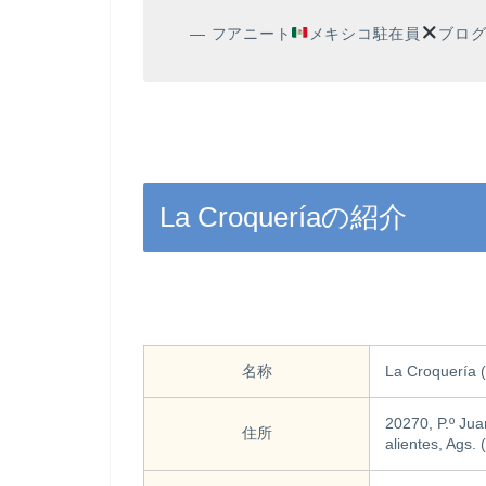
— フアニート
メキシコ駐在員
ブログ 
La Croqueríaの紹介
名称
La Croquerí
20270, P.º Jua
住所
alientes, Ags. (