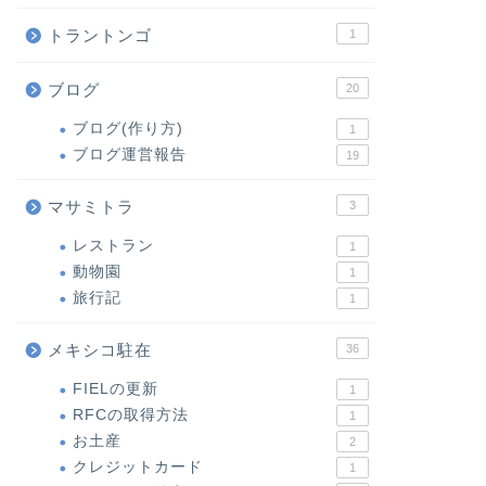
トラントンゴ
1
ブログ
20
ブログ(作り方)
1
ブログ運営報告
19
マサミトラ
3
レストラン
1
動物園
1
旅行記
1
メキシコ駐在
36
FIELの更新
1
RFCの取得方法
1
お土産
2
クレジットカード
1