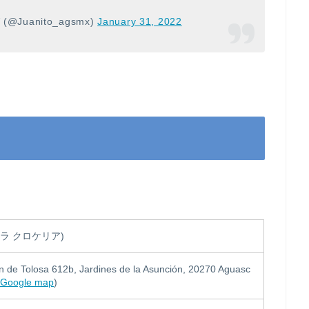
(@Juanito_agsmx)
January 31, 2022
a (ラ クロケリア)
n de Tolosa 612b, Jardines de la Asunción, 20270 Aguasc
Google map
)