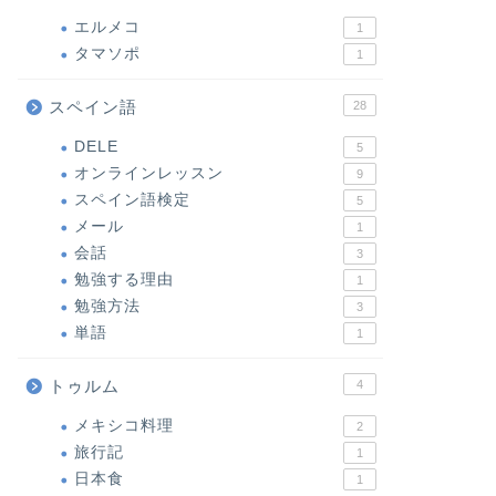
エルメコ
1
タマソポ
1
スペイン語
28
DELE
5
オンラインレッスン
9
スペイン語検定
5
メール
1
会話
3
勉強する理由
1
勉強方法
3
単語
1
トゥルム
4
メキシコ料理
2
旅行記
1
日本食
1