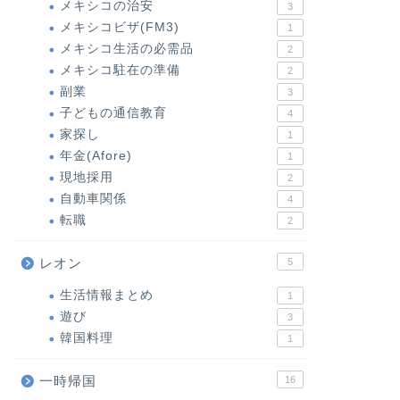
メキシコの治安
3
メキシコビザ(FM3)
1
メキシコ生活の必需品
2
メキシコ駐在の準備
2
副業
3
子どもの通信教育
4
家探し
1
年金(Afore)
1
現地採用
2
自動車関係
4
転職
2
レオン
5
生活情報まとめ
1
遊び
3
韓国料理
1
一時帰国
16