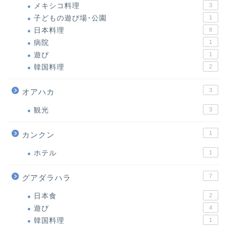
メキシコ料理
3
子どもの遊び場･公園
1
日本料理
8
病院
1
遊び
1
韓国料理
2
3
オアハカ
観光
3
1
カンクン
ホテル
1
7
グアダラハラ
日本食
2
遊び
4
韓国料理
1