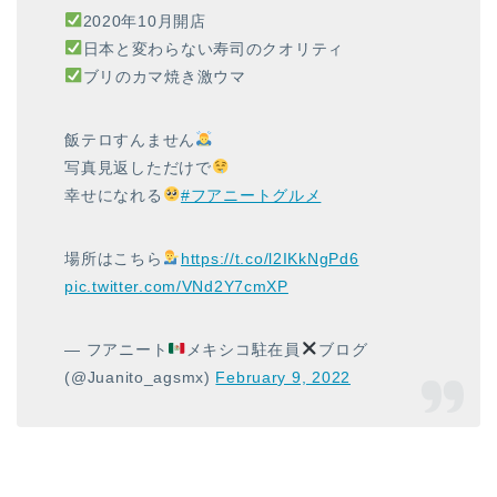
2020年10月開店
日本と変わらない寿司のクオリティ
ブリのカマ焼き激ウマ
飯テロすんません
写真見返しただけで
幸せになれる
#フアニートグルメ
場所はこちら
https://t.co/l2IKkNgPd6
pic.twitter.com/VNd2Y7cmXP
— フアニート
メキシコ駐在員
ブログ
(@Juanito_agsmx)
February 9, 2022