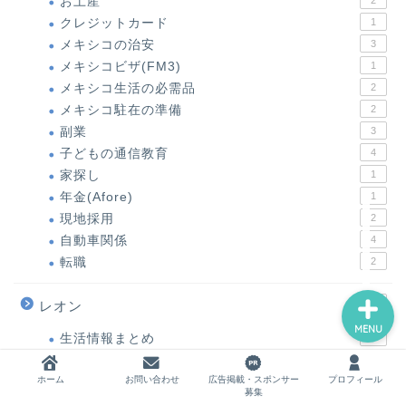
お土産
2
クレジットカード
1
メキシコの治安
3
メキシコビザ(FM3)
1
ホーム
メキシコ生活の必需品
2
メキシコ駐在の準備
2
お問い合わせ
副業
3
子どもの通信教育
4
広告掲載・スポンサー募集
家探し
1
年金(Afore)
1
現地採用
2
プロフィール
自動車関係
4
転職
2
5
レオン
MENU
生活情報まとめ
1
遊び
3
ホーム
お問い合わせ
広告掲載・スポンサー
プロフィール
韓国料理
1
募集