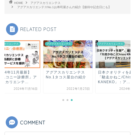
HOME
アグアスカリエンテス
アグアスカリエンテスNo.1お寿司屋さんの紹介【接待や記念日にも】
RELATED POST
アスカリエンテス
アグアスカリエンテス
アグアスカリエンテス
024年11月最新】
アグアスカリエンテス
日本クオリティを超
Dra.コニー診療所」ア
No.1タコス屋台の紹介
「馳走かねこ/Chiso
スカリエンテ...
KANEKO」：ア...
2024年11月16日
2022年1月23日
2024年7
COMMENT