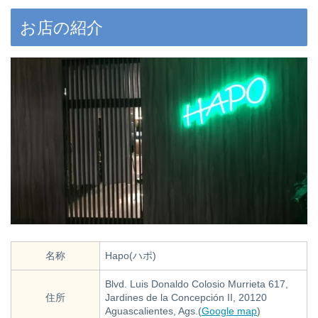
お店の紹介
名称
Hapo(ハポ)
Blvd. Luis Donaldo Colosio Murrieta 617,
住所
Jardines de la Concepción II, 20120
Aguascalientes, Ags.(
Google map
)