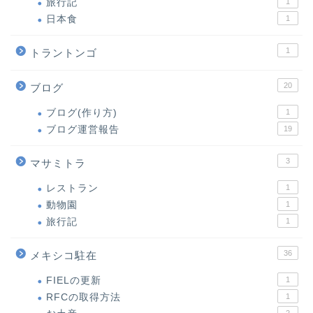
旅行記
1
日本食
1
1
トラントンゴ
20
ブログ
ブログ(作り方)
1
ブログ運営報告
19
3
マサミトラ
レストラン
1
動物園
1
旅行記
1
36
メキシコ駐在
FIELの更新
1
RFCの取得方法
1