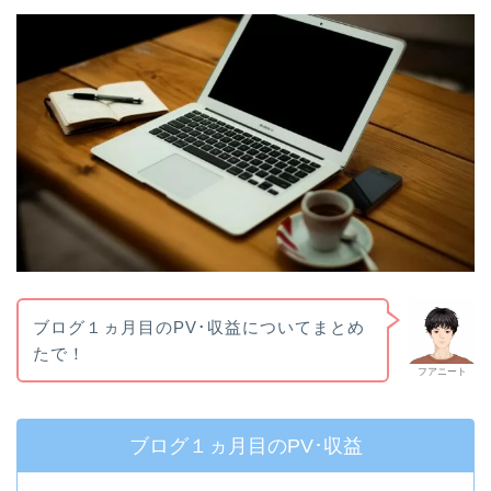
ブログ１ヵ月目のPV･収益についてまとめ
たで！
フアニート
ブログ１ヵ月目のPV･収益