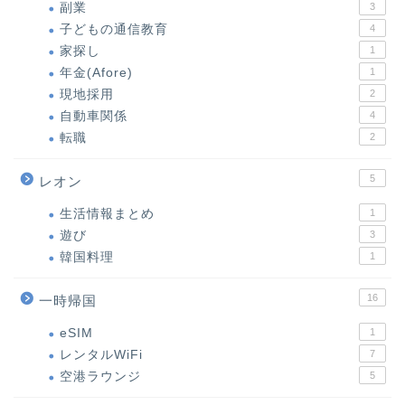
副業
3
子どもの通信教育
4
家探し
1
年金(Afore)
1
現地採用
2
自動車関係
4
転職
2
5
レオン
生活情報まとめ
1
遊び
3
韓国料理
1
16
一時帰国
eSIM
1
レンタルWiFi
7
空港ラウンジ
5