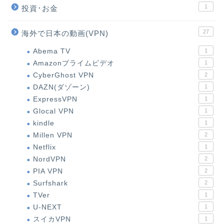
1
投資･お金
27
海外で日本の動画(VPN)
Abema TV
1
Amazonプライムビデオ
1
CyberGhost VPN
2
DAZN(ダゾーン)
1
ExpressVPN
1
Glocal VPN
1
kindle
1
Millen VPN
2
Netflix
1
NordVPN
2
PIA VPN
2
Surfshark
2
TVer
1
U-NEXT
1
スイカVPN
1