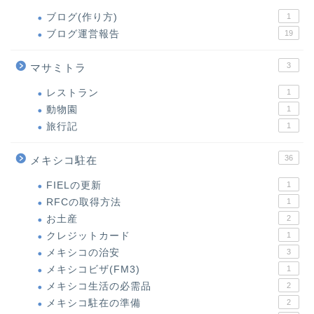
ブログ(作り方)
1
ブログ運営報告
19
3
マサミトラ
レストラン
1
動物園
1
旅行記
1
36
メキシコ駐在
FIELの更新
1
RFCの取得方法
1
お土産
2
クレジットカード
1
メキシコの治安
3
メキシコビザ(FM3)
1
メキシコ生活の必需品
2
メキシコ駐在の準備
2