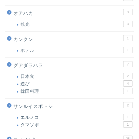
3
オアハカ
観光
3
1
カンクン
ホテル
1
7
グアダラハラ
日本食
2
遊び
4
韓国料理
1
2
サンルイスポトシ
エルメコ
1
タマソポ
1
28