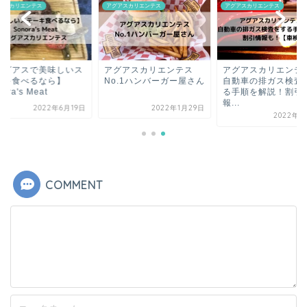
アスカリエンテス
アグアスカリエンテス
アグアスカリエンテス
アグアスで美味しいス
アグアスカリエンテス
アグアスカリエンテ
ーキ食べるなら】
No.1ハンバーガー屋さん
自動車の排ガス検査
ora's Meat
る手順を解説！割引
報...
2022年6月19日
2022年1月29日
2022年2
COMMENT