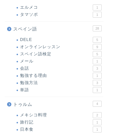
エルメコ
1
タマソポ
1
スペイン語
28
DELE
5
オンラインレッスン
9
スペイン語検定
5
メール
1
会話
3
勉強する理由
1
勉強方法
3
単語
1
トゥルム
4
メキシコ料理
2
旅行記
1
日本食
1