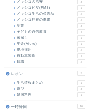
メキシコの治安
3
メキシコビザ(FM3)
1
メキシコ生活の必需品
2
メキシコ駐在の準備
2
副業
3
子どもの通信教育
4
家探し
1
年金(Afore)
1
現地採用
2
自動車関係
4
転職
2
レオン
5
生活情報まとめ
1
遊び
3
韓国料理
1
一時帰国
16