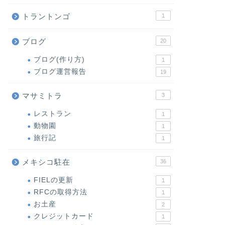
トラントンゴ
1
ブログ
20
ブログ(作り方)
1
ブログ運営報告
19
マサミトラ
3
レストラン
1
動物園
1
旅行記
1
メキシコ駐在
36
FIELの更新
1
RFCの取得方法
1
お土産
2
クレジットカード
1