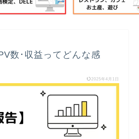
PV数･収益ってどんな感
】
2025年4月1日