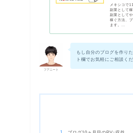
メキシコで1
副業として稼
副業として
稼ぐ方法、
ます。...
もし自分のブログを作りたく
ト欄でお気軽にご相談く
フアニート
ブログ10ヵ月目のPV･収益