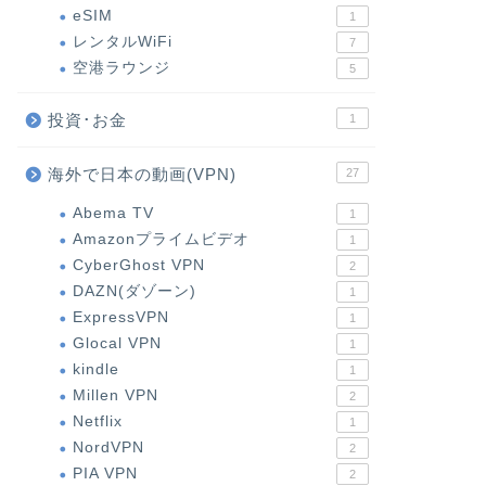
eSIM
1
レンタルWiFi
7
空港ラウンジ
5
投資･お金
1
海外で日本の動画(VPN)
27
Abema TV
1
Amazonプライムビデオ
1
CyberGhost VPN
2
DAZN(ダゾーン)
1
ExpressVPN
1
Glocal VPN
1
kindle
1
Millen VPN
2
Netflix
1
NordVPN
2
PIA VPN
2