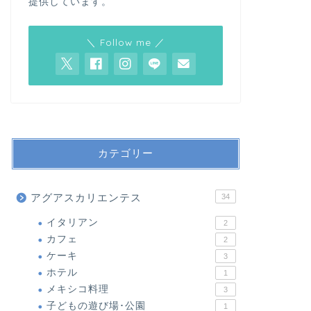
提供しています。
＼ Follow me ／
カテゴリー
アグアスカリエンテス
34
イタリアン
2
カフェ
2
ケーキ
3
ホテル
1
メキシコ料理
3
子どもの遊び場･公園
1