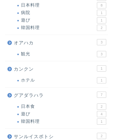
日本料理
8
病院
1
遊び
1
韓国料理
2
オアハカ
3
観光
3
カンクン
1
ホテル
1
グアダラハラ
7
日本食
2
遊び
4
韓国料理
1
サンルイスポトシ
2