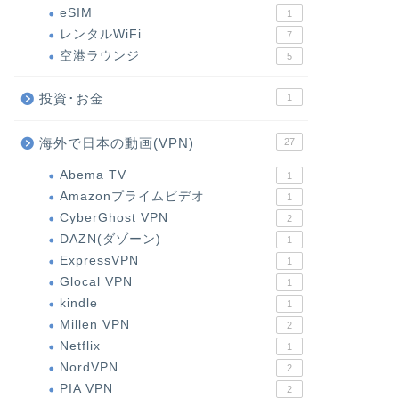
eSIM
1
レンタルWiFi
7
空港ラウンジ
5
投資･お金
1
海外で日本の動画(VPN)
27
Abema TV
1
Amazonプライムビデオ
1
CyberGhost VPN
2
DAZN(ダゾーン)
1
ExpressVPN
1
Glocal VPN
1
kindle
1
Millen VPN
2
Netflix
1
NordVPN
2
PIA VPN
2