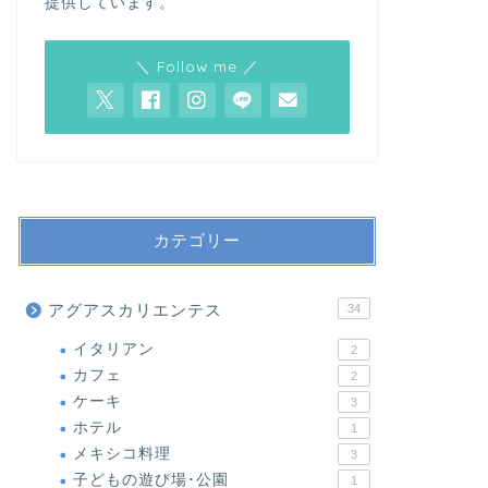
提供しています。
＼ Follow me ／
カテゴリー
アグアスカリエンテス
34
イタリアン
2
カフェ
2
ケーキ
3
ホテル
1
メキシコ料理
3
子どもの遊び場･公園
1