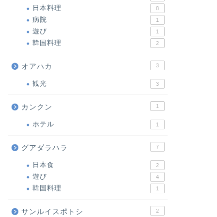
日本料理
8
病院
1
遊び
1
韓国料理
2
オアハカ
3
観光
3
カンクン
1
ホテル
1
グアダラハラ
7
日本食
2
遊び
4
韓国料理
1
サンルイスポトシ
2