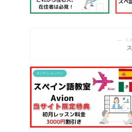
― C
オンラインレッスン