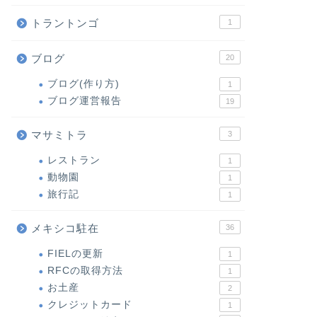
トラントンゴ
1
ブログ
20
ブログ(作り方)
1
ブログ運営報告
19
マサミトラ
3
レストラン
1
動物園
1
旅行記
1
メキシコ駐在
36
FIELの更新
1
RFCの取得方法
1
お土産
2
クレジットカード
1