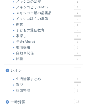
メキシコの治安
3
メキシコビザ(FM3)
1
メキシコ生活の必需品
2
メキシコ駐在の準備
2
副業
3
子どもの通信教育
4
家探し
1
年金(Afore)
1
現地採用
2
自動車関係
4
転職
2
レオン
5
生活情報まとめ
1
遊び
3
韓国料理
1
一時帰国
16