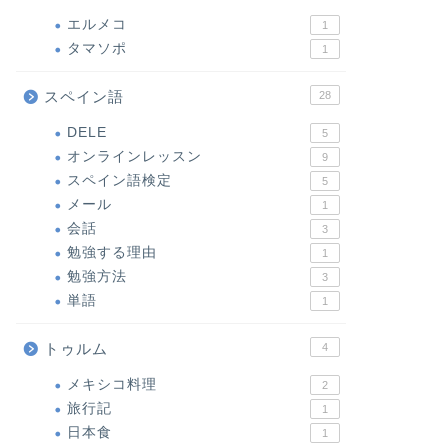
エルメコ
1
タマソポ
1
スペイン語
28
DELE
5
オンラインレッスン
9
スペイン語検定
5
メール
1
会話
3
勉強する理由
1
勉強方法
3
単語
1
トゥルム
4
メキシコ料理
2
旅行記
1
日本食
1