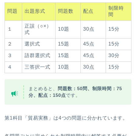
制限時
問題
出題形式
問題数
配点
間
正誤（○×）
１
10題
30点
15分
式
２
選択式
15題
45点
15分
３
語群選択式
15題
45点
30分
４
三答択一式
10題
30点
15分
まとめると、
問題数：50問、制限時間：75
分、配点：150点
です。
第1科目「貿易実務」は4つの問題に分かれています。