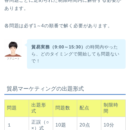
各問題ごとに定められた制限時間内に解答する必要が
あります。
各問題は必ず1～4の順番で解く必要があります。
貿易実務（9:00～15:30）
の時間内やった
ら、どのタイミングで開始しても問題ない
フアニート
で！
貿易マーケティングの出題形式
出題形
制限時
問題
問題数
配点
式
間
正誤（○
１
10題
20点
10分
×）式