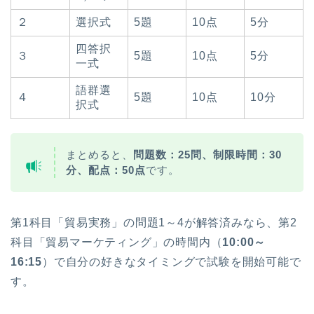
２
選択式
5題
10点
5分
四答択
３
5題
10点
5分
一式
語群選
４
5題
10点
10分
択式
まとめると、
問題数：25問、制限時間：30
分、配点：50点
です。
第1科目「貿易実務」の問題1～4が解答済みなら、第2
科目「貿易マーケティング」の時間内（
10:00～
16:15
）で自分の好きなタイミングで試験を開始可能で
す。