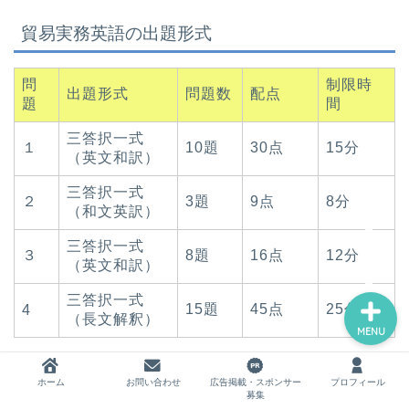
貿易実務英語の出題形式
ホーム
問
制限時
出題形式
問題数
配点
題
間
お問い合わせ
三答択一式
１
10題
30点
15分
（英文和訳）
広告掲載・スポンサー募集
三答択一式
２
3題
9点
8分
（和文英訳）
プロフィール
三答択一式
３
8題
16点
12分
（英文和訳）
三答択一式
15題
45点
25分
4
（長文解釈）
MENU
まとめると、
問題数：36問、制限時間：60
ホーム
お問い合わせ
広告掲載・スポンサー
プロフィール
募集
分、配点：100点
です。