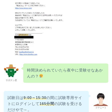
時間決められていたら夜中に受験せなあか
んの？
サボテン君
試験日は
9:00～15:30
の間に試験専用サイ
トにログインして
165
分間
の試験を受ける
フアニート
だけやで～。