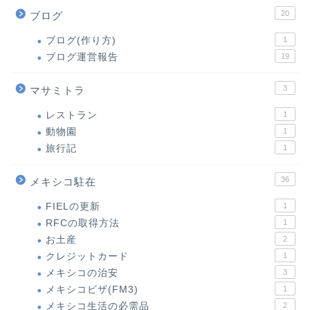
20
ブログ
ブログ(作り方)
1
ブログ運営報告
19
3
マサミトラ
レストラン
1
動物園
1
旅行記
1
36
メキシコ駐在
FIELの更新
1
RFCの取得方法
1
お土産
2
クレジットカード
1
メキシコの治安
3
メキシコビザ(FM3)
1
メキシコ生活の必需品
2