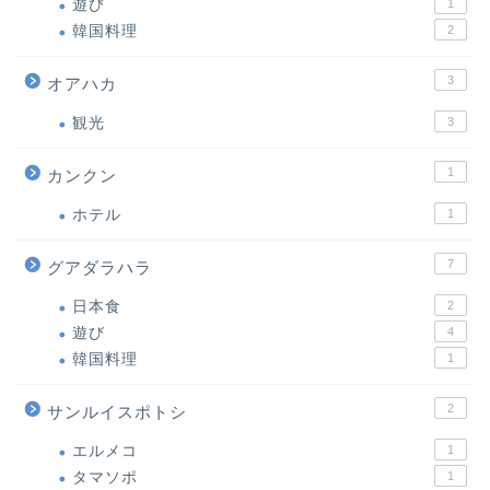
遊び
1
韓国料理
2
3
オアハカ
観光
3
1
カンクン
ホテル
1
7
グアダラハラ
日本食
2
遊び
4
韓国料理
1
2
サンルイスポトシ
エルメコ
1
タマソポ
1