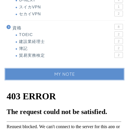
U-NEXT
スイカVPN
1
セカイVPN
2
8
資格
TOEIC
2
建設業経理士
2
簿記
2
貿易実務検定
2
MY NOTE