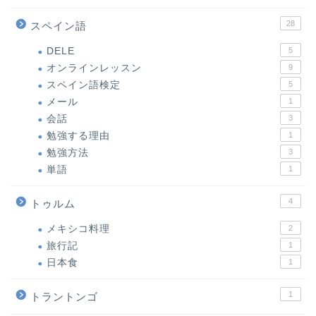
28
スペイン語
DELE
5
オンラインレッスン
9
スペイン語検定
5
メール
1
会話
3
勉強する理由
1
勉強方法
3
単語
1
4
トゥルム
メキシコ料理
2
旅行記
1
日本食
1
1
トラントンゴ