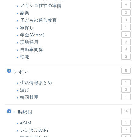
メキシコ駐在の準備
2
副業
3
子どもの通信教育
4
家探し
1
年金(Afore)
1
現地採用
2
自動車関係
4
転職
2
5
レオン
生活情報まとめ
1
遊び
3
韓国料理
1
16
一時帰国
eSIM
1
レンタルWiFi
7