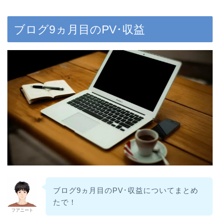
ブログ9ヵ月目のPV･収益
ブログ9ヵ月目のPV･収益についてまとめ
たで！
フアニート