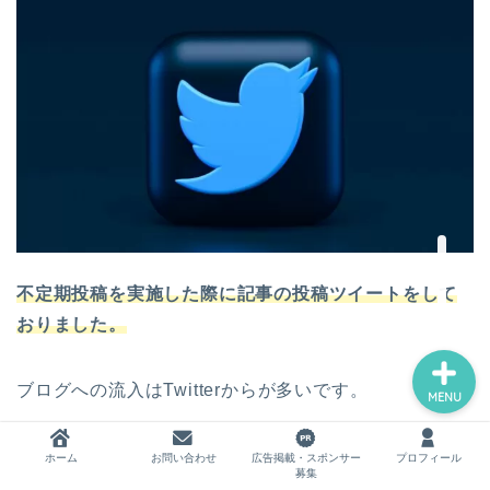
ホーム
お問い合わせ
広告掲載・スポンサー募集
プロフィール
不定期投稿を実施した際に記事の投稿ツイートをして
おりました。
ブログへの流入はTwitterからが多いです。
MENU
そこで2月よりSocialDogを利用してTwitter運用を開始
ホーム
お問い合わせ
広告掲載・スポンサー
プロフィール
募集
しました