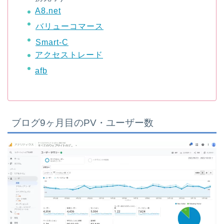
A8.net
バリューコマース
Smart-C
アクセストレード
afb
ブログ9ヶ月目のPV・ユーザー数