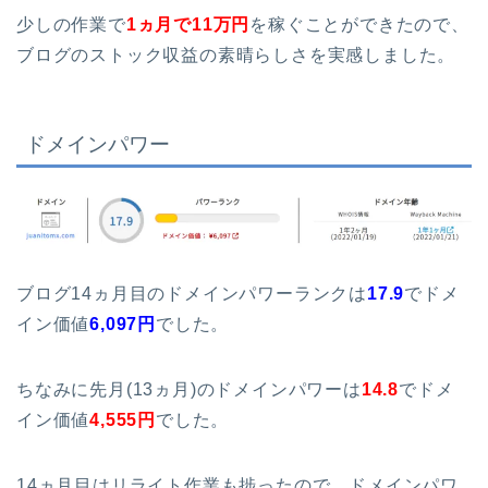
少しの作業で
1ヵ月で11万円
を稼ぐことができたので、
ブログのストック収益の素晴らしさを実感しました。
ドメインパワー
ブログ14ヵ月目のドメインパワーランクは
17.9
でドメ
イン価値
6,097
円
でした。
ちなみに先月(13ヵ月)のドメインパワーは
14.8
でドメ
イン価値
4,555
円
でした。
14ヵ月目はリライト作業も捗ったので、ドメインパワ