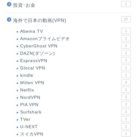
1
投資･お金
27
海外で日本の動画(VPN)
Abema TV
1
Amazonプライムビデオ
1
CyberGhost VPN
2
DAZN(ダゾーン)
1
ExpressVPN
1
Glocal VPN
1
kindle
1
Millen VPN
2
Netflix
1
NordVPN
2
PIA VPN
2
Surfshark
2
TVer
1
U-NEXT
1
スイカVPN
1