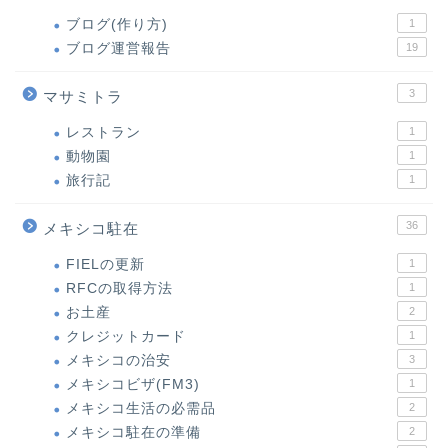
ブログ(作り方)
1
ブログ運営報告
19
3
マサミトラ
レストラン
1
動物園
1
旅行記
1
36
メキシコ駐在
FIELの更新
1
RFCの取得方法
1
お土産
2
クレジットカード
1
メキシコの治安
3
メキシコビザ(FM3)
1
メキシコ生活の必需品
2
メキシコ駐在の準備
2