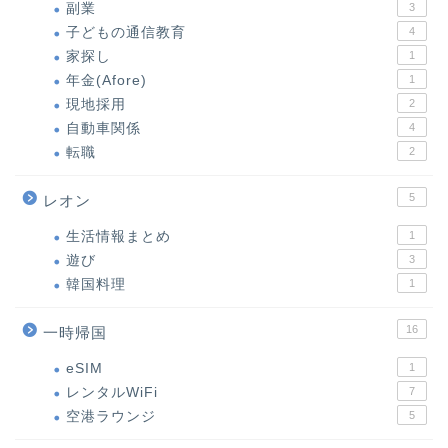
副業
3
子どもの通信教育
4
家探し
1
年金(Afore)
1
現地採用
2
自動車関係
4
転職
2
5
レオン
生活情報まとめ
1
遊び
3
韓国料理
1
16
一時帰国
eSIM
1
レンタルWiFi
7
空港ラウンジ
5