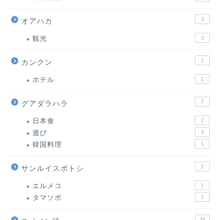
3
オアハカ
観光
3
1
カンクン
ホテル
1
7
グアダラハラ
日本食
2
遊び
4
韓国料理
1
2
サンルイスポトシ
エルメコ
1
タマソポ
1
28