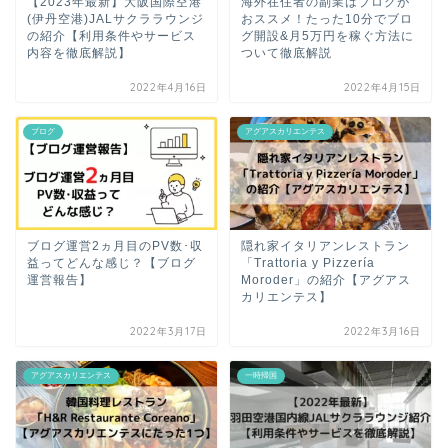
【2023年最新】大阪国際空港
海外在住者の副業はブログが
(伊丹空港)JALサクララウンジ
おススメ！たった10分でブロ
の紹介【利用条件やサービス
グ開設&月5万円を稼ぐ方法に
内容を徹底解説】
ついて徹底解説
2022年4月16日
2022年4月15日
ブログ
アグアスカリエンテス
ブログ運営2ヵ月目のPV数･収
隠れ家イタリアンレストラン
益ってどんな感じ？【ブログ
「Trattoria y Pizzería
運営報告】
Moroder」の紹介【アグアス
カリエンテス】
2022年3月17日
2022年3月16日
アグアスカリエンテス
一時帰国