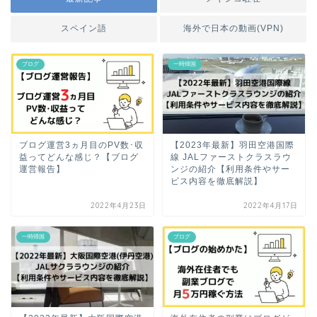
スペイン語
海外で日本の動画(VPN)
ブログ
一時帰国
ブログ運営3ヵ月目のPV数･収
【2023年最新】羽田空港国際
益ってどんな感じ？【ブログ
線 JALファーストクラスラウ
運営報告】
ンジの紹介【利用条件やサー
ビス内容を徹底解説】
2022年4月23日
2022年4月17日
一時帰国
ブログ