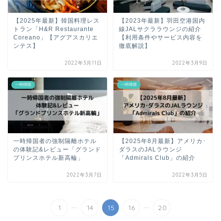
【2025年最新】韓国料理レス
【2023年最新】羽田空港国内
トラン「H&R Restaurante
線JALサクララウンジの紹介
Coreano」【アグアスカリエ
【利用条件やサービス内容を
ンテス】
徹底解説】
2022年3月11日
2022年3月9日
一時帰国
一時帰国
一時帰国者の強制隔離ホテル
【2025年8月最新】アメリカ･
の体験記&レビュー「グランド
ダラスのJALラウンジ
プリンスホテル新高輪」
「Admirals Club」の紹介
2022年3月7日
2022年3月5日
...
...
1
14
15
16
20