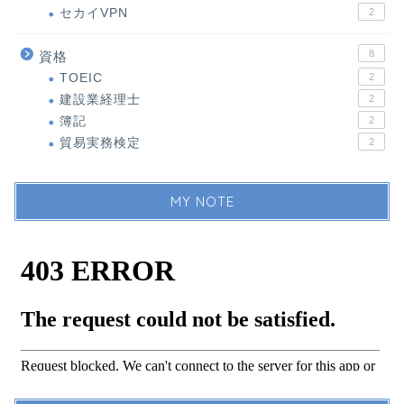
セカイVPN
2
8
資格
TOEIC
2
建設業経理士
2
簿記
2
貿易実務検定
2
MY NOTE